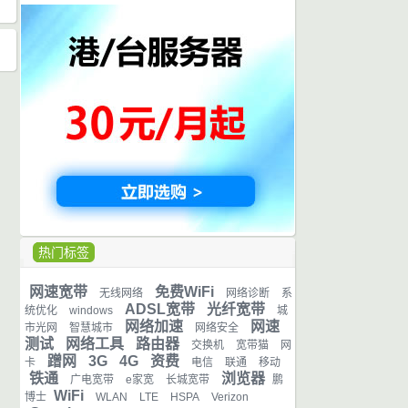
热门标签
网速宽带
免费WiFi
无线网络
网络诊断
系
ADSL宽带
光纤宽带
统优化
windows
城
网络加速
网速
市光网
智慧城市
网络安全
测试
网络工具
路由器
交换机
宽带猫
网
蹭网
3G
4G
资费
卡
电信
联通
移动
铁通
浏览器
广电宽带
e家宽
长城宽带
鹏
WiFi
博士
WLAN
LTE
HSPA
Verizon