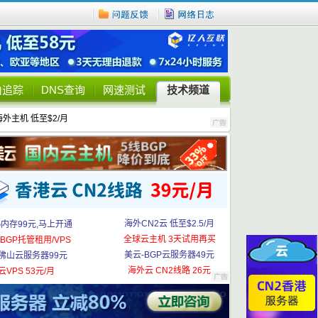
由追踪
DNS查询
网速测试
技术频道
海外主机 低至$2/月
海外CN2云 低至$2.5/月
G内存99元,马上开通
全球云主机 3天试用再买
BGP托管租用/VPS
美云-BGP云服务器49元
佛山云服务器99元
海外云 CN2线路 26元
云VPS 53元/月