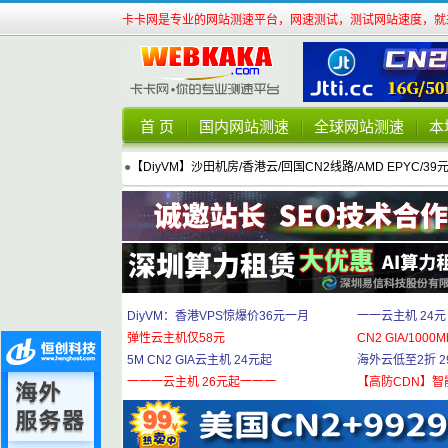
卡卡网是专业的网站测速平台，网速测试，测试网站速度，就来
首 页
国内网站测速
全球网站测速
本
●
【DiyVM】沙田机房/香港云/回国CN2线路/AMD EPYC/39
DiyVM：香港VPS惊爆价36元一月
一一云主机 24元
弹性云主机仅58元
CN2 GIA/1000M
5M CN2 GIA云主机 24元起
海外云低至2折 29
一一一云主机 26元起一一一
【高防CDN】智