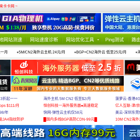
卡卡网 ~
地网站测速
网站速度诊断
网站优化工具
Ping测试
路
元一月
●
5M/CN2海外云主机 24元/月
●
BGP+CN2海外云 低至25元/月
●
 3折起一一
海外主机 5M CN2 低至$2/月
菠萝云-香港4
bps $111/月
恒创科技一海外服务器●高速稳定
亿人互联-津/京
8/年
快网-弹性云主机仅58元
美云-深圳东莞
能JA4指纹防护
█国内多线BGP高防CDN-99元█
10M CN2海外