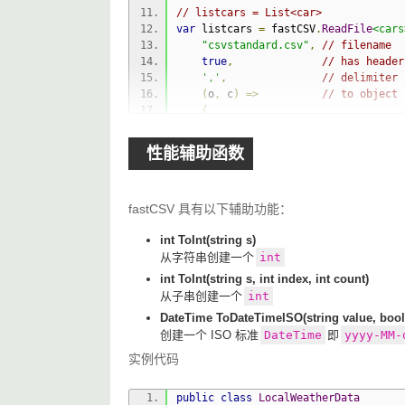
// listcars = List<car>
var
 listcars 
=
 fastCSV
.
ReadFile
<cars
"csvstandard.csv"
,
// filename
true
,
// has header
','
,
// delimiter
(
o
,
 c
)
=>
// to object 
{
        o
.
Year
=
 c
[
0
];
        o
.
Make
=
 c
[
1
];
性能辅助函数
        o
.
Model
=
 c
[
2
];
        o
.
Description
=
 c
[
3
];
        o
.
Price
=
 c
[
4
];
fastCSV 具有以下辅助功能：
// add to list
return
true
;
int ToInt(string s)
});
从字符串创建一个
int
fastCSV
.
WriteFile
<
LocalWeatherData
>(
int ToInt(string s, int index, int count)
"filename2.csv"
,
// filename
从子串创建一个
int
new
string
[]
{
"WBAN"
,
"Date"
,
"
DateTime ToDateTimeISO(string value, boo
'|'
,
// delimiter
创建一个 ISO 标准
DateTime
即
yyyy-MM-
    list
,
// list of Lo
(
o
,
 c
)
=>
// from objec
实例代码
{
     c
.
Add
(
o
.
WBAN
);
public
class
LocalWeatherData
     c
.
Add
(
o
.
Date
.
ToString
(
"yyyyMMdd