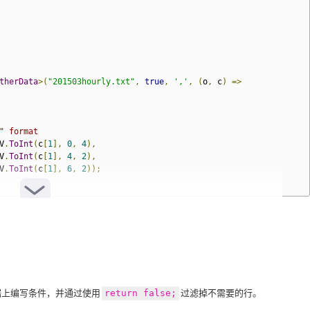
therData
>(
"201503hourly.txt"
,
true
,
','
,
(
o
,
 c
)
=>
" format
V
.
ToInt
(
c
[
1
],
0
,
4
),
V
.
ToInt
(
c
[
1
],
4
,
2
),
V
.
ToInt
(
c
[
1
],
6
,
2
));
据上编写条件，并通过使用
return false;
过滤掉不需要的行。