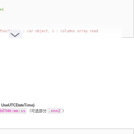
>
(
function o : car object, c : columns array read
SkyCondition"
},
// headers defined or null
l UseUTCDateTime)
ddTHH:mm:ss
（可选部分
.nnnZ
）
calWeatherData to save
t function 
"
));