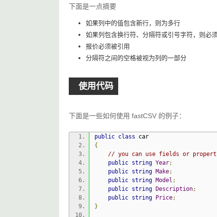
下面是一点摘要
如果列中的值包含新行，则为多行
如果列包含换行符、分隔符或引号字符，则必
报价必须被引用
分隔符之间的空格被视为列的一部分
使用代码
下面是一些如何使用 fastCSV 的例子：
public
class
 car
{
// you can use fields or propert
public
string
Year
;
public
string
Make
;
public
string
Model
;
public
string
Description
;
public
string
Price
;
}