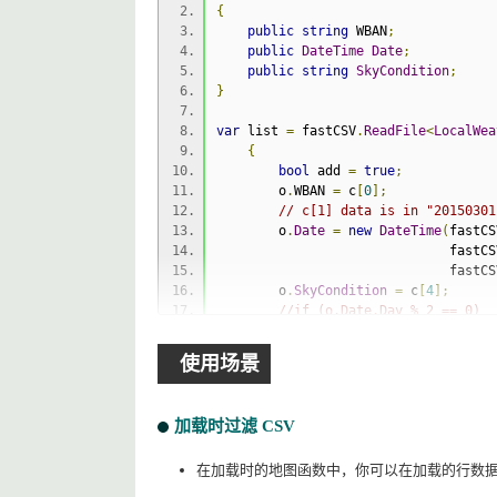
{
     c
.
Add
(
o
.
SkyCondition
);
public
string
 WBAN
;
});
public
DateTime
Date
;
public
string
SkyCondition
;
}
var
 list 
=
 fastCSV
.
ReadFile
<
LocalWea
{
bool
 add 
=
true
;
        o
.
WBAN 
=
 c
[
0
];
// c[1] data is in "20150301
        o
.
Date
=
new
DateTime
(
fastCS
                              fastCS
                              fastCS
        o
.
SkyCondition
=
 c
[
4
];
//if (o.Date.Day % 2 == 0)
//    add = false;
return
 add
;
使用场景
});
加载时过滤 CSV
在加载时的地图函数中，你可以在加载的行数