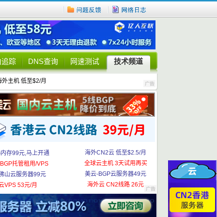
由追踪
DNS查询
网速测试
技术频道
海外主机 低至$2/月
海外CN2云 低至$2.5/月
G内存99元,马上开通
全球云主机 3天试用再买
BGP托管租用/VPS
美云-BGP云服务器49元
佛山云服务器99元
海外云 CN2线路 26元
云VPS 53元/月