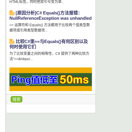
HTML标签，同时把双引号变为单...
[原因分析]C# Equals()方法报错：
NullReferenceException was unhandled
== 运算符和 Equals() 方法都用于比较两个值类型数
据项或引用类型数据项...
比较C#里==与Equals()有何区别以及
何时使用它们
为了比较变量之间的相等性，C# 提供了两种比较方
法“==&rdquo...
搜索