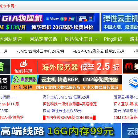
卡卡网 ~
地网站测速
网站速度诊断
网站优化工具
Ping测试
路
元一月
●
5M/CN2海外云主机 24元/月
●
BGP+CN2海外云 低至25元/月
●
 3折起一一
海外主机 5M CN2 低至$2/月
菠萝云-香港4
bps $111/月
恒创科技一海外服务器●高速稳定
亿人互联-津/京
8/年
快网-弹性云主机仅58元
美云-深圳东莞
能JA4指纹防护
█国内多线BGP高防CDN-99元█
10M CN2海外