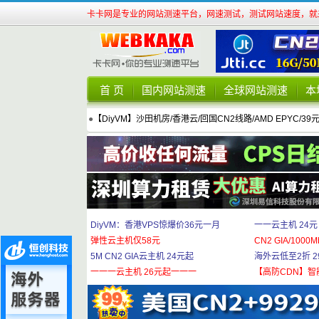
卡卡网是专业的网站测速平台，网速测试，测试网站速度，就来
首 页
国内网站测速
全球网站测速
本
●
【DiyVM】沙田机房/香港云/回国CN2线路/AMD EPYC/39
DiyVM：香港VPS惊爆价36元一月
一一云主机 24元
弹性云主机仅58元
CN2 GIA/1000M
5M CN2 GIA云主机 24元起
海外云低至2折 29
一一一云主机 26元起一一一
【高防CDN】智