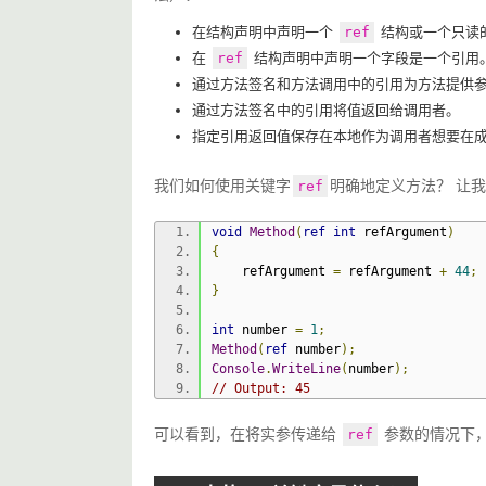
在结构声明中声明一个
ref
结构或一个只读
在
ref
结构声明中声明一个字段是一个引用
通过方法签名和方法调用中的引用为方法提供
通过方法签名中的引用将值返回给调用者。
指定引用返回值保存在本地作为调用者想要在
我们如何使用关键字
明确地定义方法？ 让
ref
void
Method
(
ref
int
 refArgument
)
{
    refArgument 
=
 refArgument 
+
44
;
}
int
 number 
=
1
;
Method
(
ref
 number
);
Console
.
WriteLine
(
number
);
// Output: 45
可以看到，在将实参传递给 
 参数的情况下
ref