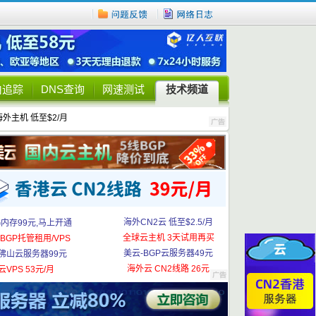
由追踪
DNS查询
网速测试
技术频道
海外主机 低至$2/月
海外CN2云 低至$2.5/月
G内存99元,马上开通
全球云主机 3天试用再买
BGP托管租用/VPS
美云-BGP云服务器49元
佛山云服务器99元
海外云 CN2线路 26元
云VPS 53元/月