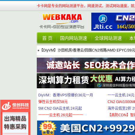
卡卡网是专业的网站测速平台，网速测试，测试网站速度，就来
首 页
国内网站测速
全球网站测速
本
●
【DiyVM】沙田机房/香港云/回国CN2线路/AMD EPYC/39
DiyVM：香港VPS惊爆价36元一月
一一云主机 24元
弹性云主机仅58元
CN2 GIA/1000M
5M CN2 GIA云主机 24元起
海外云低至2折 29
一一一云主机 26元起一一一
【高防CDN】智