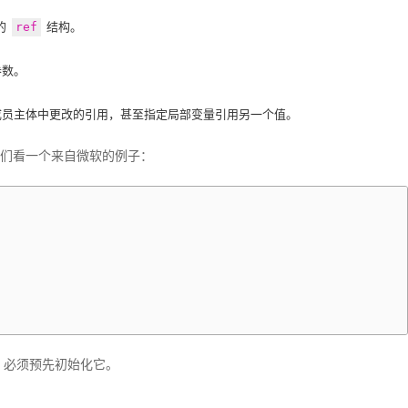
的
ref
结构。
。
参数。
成员主体中更改的引用，甚至指定局部变量引用另一个值。
我们看一个来自微软的例子：
，必须预先初始化它。