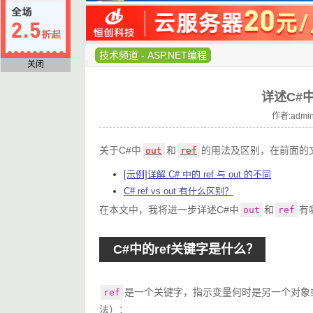
技术频道
-
ASP.NET编程
关闭
详述C#中
作者:admin
关于C#中
和
的用法及区别，在前面的
out
ref
[示例]详解 C# 中的 ref 与 out 的不同
C# ref vs out 有什么区别？
在本文中，我将进一步详述C#中
和
有
out
ref
C#中的ref关键字是什么？
是一个关键字，指示变量何时是另一个对象
ref
法）：