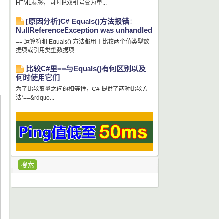
HTML标签，同时把双引号变为单...
[原因分析]C# Equals()方法报错：
NullReferenceException was unhandled
== 运算符和 Equals() 方法都用于比较两个值类型数
据项或引用类型数据项...
比较C#里==与Equals()有何区别以及
何时使用它们
为了比较变量之间的相等性，C# 提供了两种比较方
法“==&rdquo...
搜索