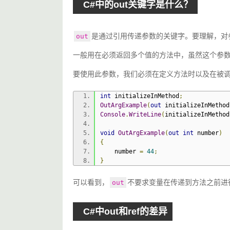
C#中的out关键字是什么？
是通过引用传递参数的关键字。要理解，对
out
一般用在必须返回多个值的方法中，虽然这个参
要使用此参数，我们必须在定义方法时以及在被
int
 initializeInMethod
;
OutArgExample
(
out
 initializeInMethod
Console
.
WriteLine
(
initializeInMethod
void
OutArgExample
(
out
int
 number
)
{
    number 
=
44
;
}
可以看到，
不要求变量在传递到方法之前进
out
C#中out和ref的差异