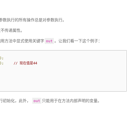
参数执行的所有操作总是对参数执行。
数不传递属性。
调用方法中显式使用关键字
。让我们看一下这个例子：
out
);
);
// 现在值是44
行初始化，此外， 
只能用于在方法内部声明的变量。
out