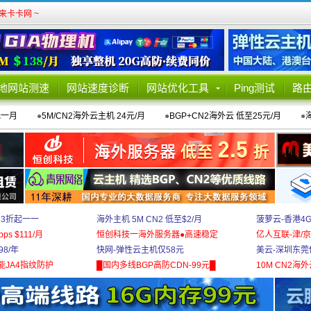
卡卡网 ~
地网站测速
网站速度诊断
网站优化工具
Ping测试
路
元一月
●
5M/CN2海外云主机 24元/月
●
BGP+CN2海外云 低至25元/月
●
 3折起一一
海外主机 5M CN2 低至$2/月
菠萝云-香港4
bps $111/月
恒创科技一海外服务器●高速稳定
亿人互联-津/京
8/年
快网-弹性云主机仅58元
美云-深圳东莞
能JA4指纹防护
█国内多线BGP高防CDN-99元█
10M CN2海外