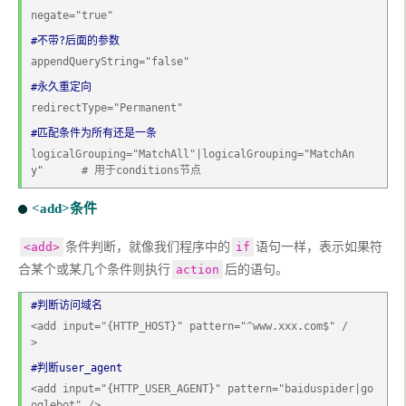
negate="true" 
#不带?后面的参数
appendQueryString="false"
#永久重定向
redirectType="Permanent"
#匹配条件为所有还是一条
logicalGrouping="MatchAll"|logicalGrouping="MatchAn
y"      # 用于conditions节点
<add>条件
条件判断，就像我们程序中的
语句一样，表示如果符
<add>
if
合某个或某几个条件则执行
后的语句。
action
#判断访问域名
<add input="{HTTP_HOST}" pattern="^www.xxx.com$" /
>                                                   
#判断user_agent
<add input="{HTTP_USER_AGENT}" pattern="baiduspider|go
oglebot" />                                      