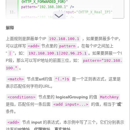
{HTTP_X_FORWARDED_FOR}"
pattern
=
"192.168.100.1"
/>
<add
input
=
"{HTTP_X_Real_IP}"
pattern
=
"192.168.100.1"
/>
</conditions>
解释
<action
type
=
"CustomResponse"
statusCode
=
"403"
statusReason
=
"Forbidden"
上面规则是屏蔽单个IP 
statusDescription
=
"Forbidden"
 ，如果要屏蔽多个IP，
/>
192.168.100.1
</rule>
可以这样写
节点里的
，在每个IP之间加上
<add>
pattern
</rules>
“
”，如：
。如果要屏蔽一个I
|
192.168.100.1|202.96.25.1
</rewrite>
</system.webServer>
P段，那么可以写IP地址的前面三位，如：
pattern="192.168.
</configuration>
。
100."
 节点里
url
的值 
 是一个正则表达式，这里是
<match>
^(.*)$
表示匹配任何字符的URL。
 节点里的 
logicalGrouping
 的值 
<conditions>
MatchAny
是指，匹配任何一条后面 
 的值，相当于“
或
”
<add input=...>
条件。
 节点 
input
 的表达式，本示例中写了三个，它们分别表示
<add>
访客的
IP地址
、
代理地址
、
真实地址
。