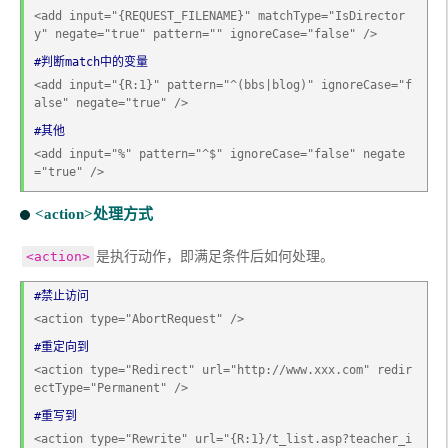
<add input="{REQUEST_FILENAME}" matchType="IsDirector
y" negate="true" pattern="" ignoreCase="false" /> 
#判断match中的变量
<add input="{R:1}" pattern="^(bbs|blog)" ignoreCase="f
alse" negate="true" />
#其他
<add input="%" pattern="^$" ignoreCase="false" negate
="true" />
<action>处理方式
是执行动作，即满足条件后如何处理。
<action>
#禁止访问
<action type="AbortRequest" />  
#重定向到
<action type="Redirect" url="http://www.xxx.com" redir
ectType="Permanent" />   
#重写到
<action type="Rewrite" url="{R:1}/t_list.asp?teacher_i