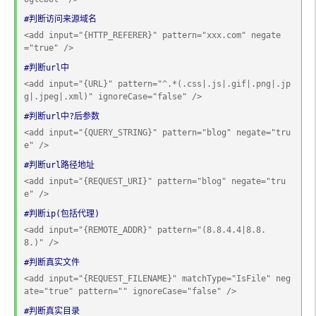
#判断访问来源域名
<add input="{HTTP_REFERER}" pattern="xxx.com" negate
="true" />
#判断url中
<add input="{URL}" pattern="^.*(.css|.js|.gif|.png|.jp
g|.jpeg|.xml)" ignoreCase="false" />
#判断url中?后参数
<add input="{QUERY_STRING}" pattern="blog" negate="tru
e" />                                            
#判断url路径地址
<add input="{REQUEST_URI}" pattern="blog" negate="tru
e" />   
#判断ip(包括代理)
<add input="{REMOTE_ADDR}" pattern="(8.8.4.4|8.8.
8.)" />
#判断真实文件
<add input="{REQUEST_FILENAME}" matchType="IsFile" neg
ate="true" pattern="" ignoreCase="false" />      
#判断真实目录