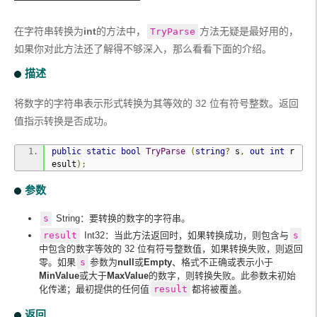
在字符串转换为
int
的方法中，
方法无疑是最好用的，
TryParse
如果你对此方法还了解得不够深入，那么看看下面的介绍。
描述
将数字的字符串表示形式转换为其等效的 32 位有符号整数。返回
值指示转换是否成功。
public
static
bool
TryParse
(
string
?
 s
,
out
int
 r
esult
);
参数
s
String：要转换的数字的字符串。
result
Int32：当此方法返回时，如果转换成功，则包含与
s
中包含的数字等效的 32 位有符号整数值，如果转换失败，则返回
零。如果
s
参数为
null
或
Empty
、格式不正确或表示小于
MinValue
或大于
MaxValue
的数字，则转换失败。此参数未初始
化传递；最初提供的任何值
result
都将被覆盖。
返回