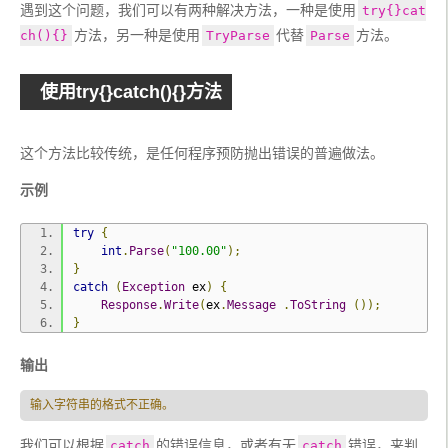
遇到这个问题，我们可以有两种解决方法，一种是使用
try{}cat
方法，另一种是使用
代替
方法。
ch(){}
TryParse
Parse
使用try{}catch(){}方法
这个方法比较传统，是任何程序预防抛出错误的普遍做法。
示例
try
{
int
.
Parse
(
"100.00"
);
}
catch
(
Exception
 ex
)
{
Response
.
Write
(
ex
.
Message
.
ToString
());
}
输出
输入字符串的格式不正确。
我们可以根据
的错误信息，或者有无
错误，来判
catch
catch