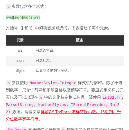
参数包含多个形式：
s
[ws][sign]digits[ws]
方括号（[ 和 ]）中的项目是可选的。下表描述了每个元素。 
元素
描述
ws
可选的空白。
sign
可选标志。
digits
从 0 到 9 的数字序列。
参数使用
样式进行解释。除了十进
s
NumberStyles.Integer
制数字，只允许前导和尾随空格以及前导符号。要显式定义样式元
素以及可以出现在
中的文化特定格式信息，请使用
s
Int32.Try
Parse(String, NumberStyles, IFormatProvider, Int3
方法，请看文章
详解C# TryParse怎样转换小数、16进制、千
2)
分位数字等字符串
。
方法的这种重载将
参数中的所有数字解释为十进制
TryParse
s