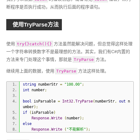
断程序是否执行成功，从而执行后面的程序语句。
使用TryParse方法
使用
方法虽然能解决问题，但总觉得这样处理
try{}catch(){}
一个字符串转换数字不是最理想的方法。其实，我们有C#内置的
方法来专门处理这个事情，那就是
方法。
TryParse
继续用上面的数据，使用
方法这样处理。
TryParse
string
 numberStr 
=
"100.00"
;
int
 number
;
bool
 isParsable 
=
Int32
.
TryParse
(
numberStr
,
out
 n
umber
);
if
(
isParsable
)
Response
.
Write
(
number
);
else
Response
.
Write
(
"不能解析"
);