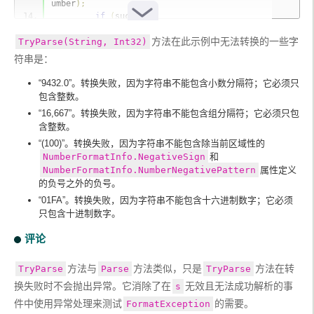
umber
);
if
(
success
)
{
方法在此示例中无法转换的一些字
TryParse(String, Int32)
Console
.
WriteLine
(
$
"Converted '{value
}' to {number}."
);
符串是：
}
else
“9432.0”。转换失败，因为字符串不能包含小数分隔符；它必须只
{
包含整数。
Console
.
WriteLine
(
$
"Attempted convers
“16,667”。转换失败，因为字符串不能包含组分隔符；它必须只包
ion of '{value ?? "<null>"}' failed."
);
含整数。
}
}
“(100)”。转换失败，因为字符串不能包含除当前区域性的
}
NumberFormatInfo.NegativeSign
和
}
NumberFormatInfo.NumberNegativePattern
属性定义
// The example displays the following output:
的负号之外的负号。
// Attempted conversion of '<null>' failed.
“01FA”。转换失败，因为字符串不能包含十六进制数字；它必须
// Converted '160519' to 160519.
只包含十进制数字。
// Attempted conversion of '9432.0' failed.
// Attempted conversion of '16,667' failed.
评论
// Converted '   -322   ' to -322.
// Converted '+4302' to 4302.
方法与
方法类似，只是
方法在转
TryParse
// Attempted conversion of '(100);' failed.
Parse
TryParse
// Attempted conversion of '01FA' failed.
换失败时不会抛出异常。它消除了在
无效且无法成功解析的事
s
件中使用异常处理来测试
的需要。
FormatException