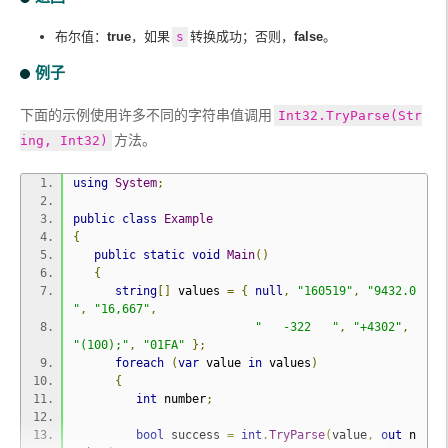
布尔值：
true
，如果
s
转换成功；否则，
false
。
例子
下面的示例使用许多不同的字符串值调用
Int32.TryParse(Str
方法。
ing, Int32)
using
System
;
public
class
Example
{
public
static
void
Main
()
{
string
[]
 values 
=
{
null
,
"160519"
,
"9432.0
"
,
"16,667"
,
"   -322   "
,
"+4302"
,
"(100);"
,
"01FA"
};
foreach
(
var
 value 
in
 values
)
{
int
 number
;
bool
 success 
=
int
.
TryParse
(
value
,
out
 n