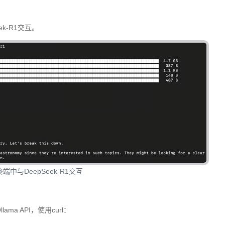
k-R1交互。
端中与DeepSeek-R1交互
ama API，使用curl：