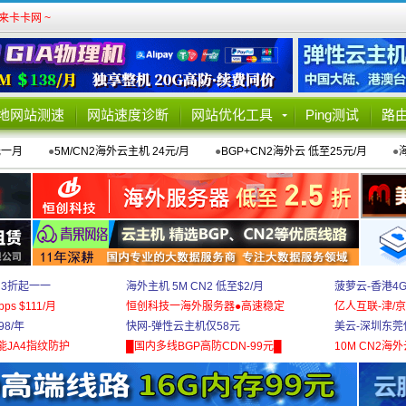
卡卡网 ~
地网站测速
网站速度诊断
网站优化工具
Ping测试
路
元一月
●
5M/CN2海外云主机 24元/月
●
BGP+CN2海外云 低至25元/月
●
 3折起一一
海外主机 5M CN2 低至$2/月
菠萝云-香港4
bps $111/月
恒创科技一海外服务器●高速稳定
亿人互联-津/京
8/年
快网-弹性云主机仅58元
美云-深圳东莞
能JA4指纹防护
█国内多线BGP高防CDN-99元█
10M CN2海外