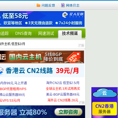
由追踪
DNS查询
网速测试
技术频道
海外主机 低至$2/月
海外CN2云 低至$2.5/月
G内存99元,马上开通
全球云主机 3天试用再买
BGP托管租用/VPS
美云-BGP云服务器49元
佛山云服务器99元
海外云 CN2线路 26元
云VPS 53元/月