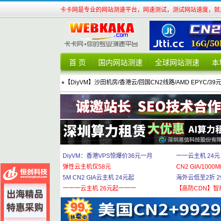
卡卡网是专业的网站测速平台，网速测试，测试网站速度，就来
首 页
国内网站测速
全球网站测速
本
●
【DiyVM】沙田机房/香港云/回国CN2线路/AMD EPYC/39
DiyVM：香港VPS惊爆价36元一月
一一云主机 24元
弹性云主机仅58元
CN2 GIA/1000M
5M CN2 GIA云主机 24元起
海外云低至2折 29
一一一云主机 26元起一一一
【高防CDN】智