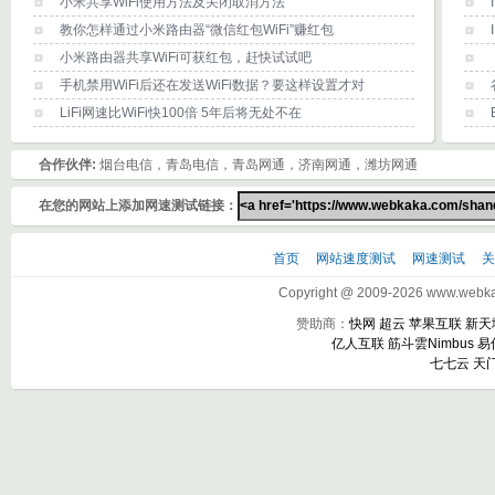
小米共享WiFi使用方法及关闭取消方法
教你怎样通过小米路由器“微信红包WiFi”赚红包
小米路由器共享WiFi可获红包，赶快试试吧
手机禁用WiFi后还在发送WiFi数据？要这样设置才对
LiFi网速比WiFi快100倍 5年后将无处不在
合作伙伴:
烟台电信，青岛电信，青岛网通，济南网通，潍坊网通
在您的网站上添加网速测试链接：
首页
网站速度测试
网速测试
Copyright @ 2009-2026 www.webkak
赞助商：
快网
超云
苹果互联
新天
亿人互联
筋斗雲Nimbus
易
七七云
天