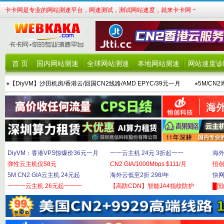
卡卡网是专业的网站测速平台，网速测试，测试网站速度，就来卡卡网 ~
首 页
国内网站测速
全球网站测速
本地网站测速
网站速度诊
●
【DiyVM】沙田机房/香港云/回国CN2线路/AMD EPYC/39元一月
●
5M/CN
DiyVM：香港VPS惊爆价36元一月
一一云主机 24元 3折起一一
海外
弹性云主机仅58元
CN2 GIA/1000Mbps $111/月
恒
5M CN2 GIA云主机 24元起
海外云低至2折 298/年
快网
一一一云主机 26元起一一一
【高防CDN】智能JA4指纹防护
█国