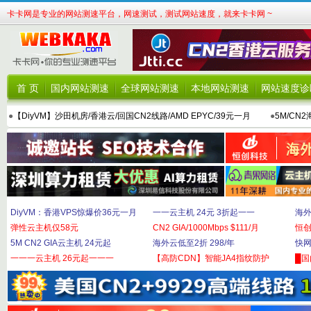
卡卡网是专业的网站测速平台，网速测试，测试网站速度，就来卡卡网 ~
首 页
国内网站测速
全球网站测速
本地网站测速
网站速度诊
●
【DiyVM】沙田机房/香港云/回国CN2线路/AMD EPYC/39元一月
●
5M/CN
DiyVM：香港VPS惊爆价36元一月
一一云主机 24元 3折起一一
海外
弹性云主机仅58元
CN2 GIA/1000Mbps $111/月
恒
5M CN2 GIA云主机 24元起
海外云低至2折 298/年
快网
一一一云主机 26元起一一一
【高防CDN】智能JA4指纹防护
█国