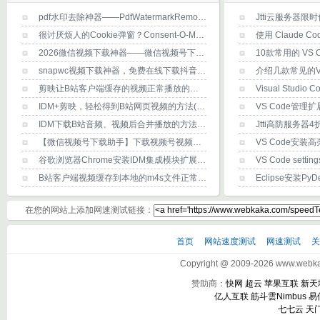
pdf水印去除神器——PdfWatermarkRemoval，推荐！
很讨厌烦人的Cookie弹窗？Consent-O-Matic浏览器扩展帮你消除烦恼
使用 Claude 
2026微信视频下载神器——微信视频号下载工具2.6(下载及使用方法)
10款常用的 VS C
snapwc视频下载神器，免费在线下载抖音/B站/youtube/x(推特)等任何网站视频？
剪映让B站客户端缓存的视频正常播放的方法(详细图文)
Visual Studio
IDM+剪映，轻松得到B站网页视频的方法(详细图文)
IDM下载B站音频、视频后合并播放的方法(详细图文)
【微信视频号下载助手】下载视频号视频的方法-PC版
谷歌浏览器Chrome安装IDM集成模块扩展程序的方法
VS Code set
B站客户端视频缓存到本地的m4s文件正常打开播放方法
在您的网站上添加网速测试链接：
首页
网站速度测试
网速测试
Copyright @ 2009-2026 www.webkak
赞助商：
快网
超云
苹果互联
新天
亿人互联
筋斗雲Nimbus
易
七七云
天