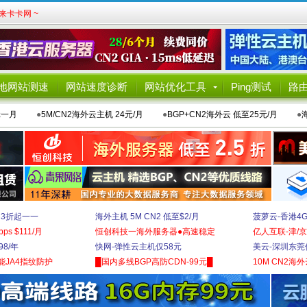
卡卡网 ~
地网站测速
网站速度诊断
网站优化工具
Ping测试
路
元一月
●
5M/CN2海外云主机 24元/月
●
BGP+CN2海外云 低至25元/月
●
 3折起一一
海外主机 5M CN2 低至$2/月
菠萝云-香港4
bps $111/月
恒创科技一海外服务器●高速稳定
亿人互联-津/京
8/年
快网-弹性云主机仅58元
美云-深圳东莞
能JA4指纹防护
█国内多线BGP高防CDN-99元█
10M CN2海外