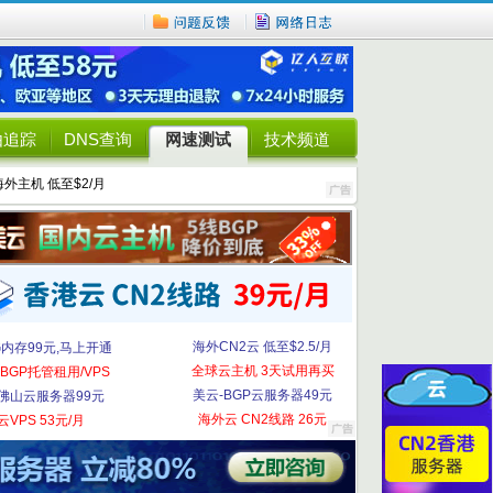
由追踪
DNS查询
网速测试
技术频道
海外主机 低至$2/月
海外CN2云 低至$2.5/月
G内存99元,马上开通
全球云主机 3天试用再买
BGP托管租用/VPS
美云-BGP云服务器49元
佛山云服务器99元
海外云 CN2线路 26元
云VPS 53元/月