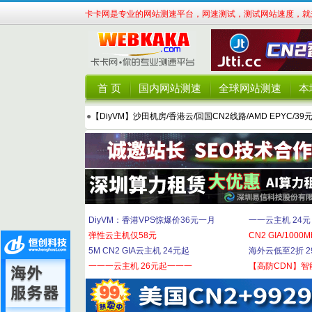
卡卡网是专业的网站测速平台，网速测试，测试网站速度，就来
首 页
国内网站测速
全球网站测速
本
●
【DiyVM】沙田机房/香港云/回国CN2线路/AMD EPYC/39
DiyVM：香港VPS惊爆价36元一月
一一云主机 24元
弹性云主机仅58元
CN2 GIA/1000M
5M CN2 GIA云主机 24元起
海外云低至2折 29
一一一云主机 26元起一一一
【高防CDN】智