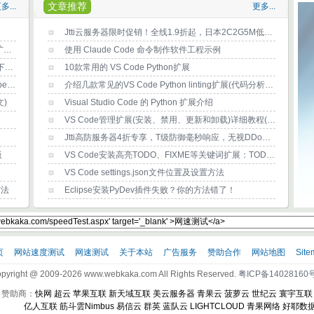
文章推荐
多...
更多...
！
Jtti云服务器限时促销！全线1.9折起，日本2C2G5M低至$28/6个月，终身循环优惠
很讨厌烦人的Cookie弹窗？Consent-O-Matic浏览器扩展帮你消除烦恼
使用 Claude Code 命令制作软件工程示例
2026微信视频下载神器——微信视频号下载工具2.6(下载及使用方法)
10款常用的 VS Code Python扩展
snapwc视频下载神器，免费在线下载抖音/B站/youtube/x(推特)等任何网站视频？
介绍几款常见的VS Code Python linting扩展(代码分析工具)
)
Visual Studio Code 的 Python 扩展介绍
VS Code管理扩展(安装、禁用、更新和卸载)详细教程(新手指南)
Jtti高防服务器4折专享，T级防御毫秒响应，无视DDoS/CC，支持压力测试
版
VS Code安装高亮TODO、FIXME等关键词扩展：TODO Highlight
VS Code settings.json文件位置及设置方法
方法
Eclipse安装PyDev插件失败？你的方法错了！
页
网站速度测试
网速测试
关于本站
广告服务
赞助合作
网站地图
Site
pyright @ 2009-2026 www.webkaka.com All Rights Reserved.
粤ICP备14028160号
赞助商：
快网
超云
苹果互联
新天域互联
美云服务器
青果云
菠萝云
世纪云
寰宇互联
亿人互联
筋斗雲Nimbus
易信云
群英
蓝队云
LIGHTCLOUD
青果网络
好耶数