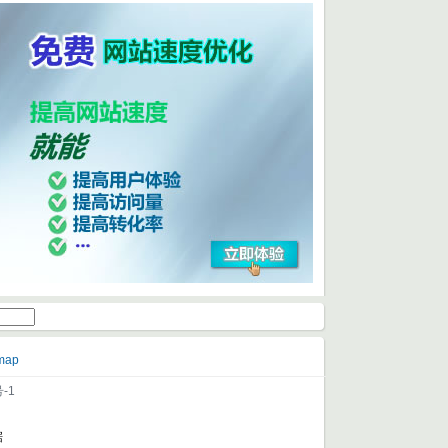
map
-1
据