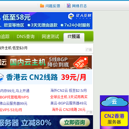
由追踪
DNS查询
网速测试
IT频道
海外主机 低至$2/月
海外CN2云 低至$2.5/月
G内存99元,马上开通
全球云主机 3天试用再买
BGP托管租用/VPS
美云-BGP云服务器49元
佛山云服务器99元
海外云 CN2线路 26元
云VPS 53元/月