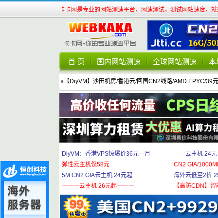
卡卡网是专业的网站测速平台，网速测试，测试网站速度，就来
首 页
国内网站测速
全球网站测速
本
●
【DiyVM】沙田机房/香港云/回国CN2线路/AMD EPYC/39
DiyVM：香港VPS惊爆价36元一月
一一云主机 24元
弹性云主机仅58元
CN2 GIA/1000M
5M CN2 GIA云主机 24元起
海外云低至2折 29
一一一云主机 26元起一一一
【高防CDN】智