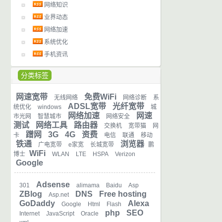
网络知识
业界动态
网络加速
系统优化
手机资讯
分类标签
网速宽带
免费WiFi
无线网络
网络诊断
系
ADSL宽带
光纤宽带
统优化
windows
城
网络加速
网速
市光网
智慧城市
网络安全
测试
网络工具
路由器
交换机
宽带猫
网
蹭网
3G
4G
资费
卡
电信
联通
移动
铁通
浏览器
广电宽带
e家宽
长城宽带
鹏
WiFi
博士
WLAN
LTE
HSPA
Verizon
Google
Adsense
301
alimama
Baidu
Asp
ZBlog
DNS
Free hosting
Asp.net
GoDaddy
Alexa
Google
Html
Flash
php
SEO
Internet
JavaScript
Oracle