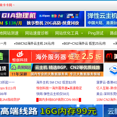
卡卡网 ~
地网站测速
网站速度诊断
网站优化工具
Ping测试
路
元一月
●
5M/CN2海外云主机 24元/月
●
BGP+CN2海外云 低至25元/月
●
 3折起一一
海外主机 5M CN2 低至$2/月
菠萝云-香港4
bps $111/月
恒创科技一海外服务器●高速稳定
亿人互联-津/京
8/年
快网-弹性云主机仅58元
美云-深圳东莞
能JA4指纹防护
█国内多线BGP高防CDN-99元█
10M CN2海外