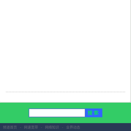
频道首页
-
网速宽带
-
网络知识
-
业界动态