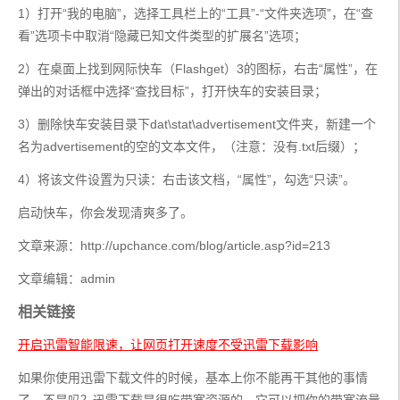
1）打开“我的电脑”，选择工具栏上的“工具”-“文件夹选项”，在“查
看”选项卡中取消“隐藏已知文件类型的扩展名”选项；
2）在桌面上找到网际快车（Flashget）3的图标，右击“属性”，在
弹出的对话框中选择“查找目标”，打开快车的安装目录；
3）删除快车安装目录下dat\stat\advertisement文件夹，新建一个
名为advertisement的空的文本文件，（注意：没有.txt后缀）；
4）将该文件设置为只读：右击该文档，“属性”，勾选“只读”。
启动快车，你会发现清爽多了。
文章来源：http://upchance.com/blog/article.asp?id=213
文章编辑：admin
相关链接
开启迅雷智能限速，让网页打开速度不受迅雷下载影响
如果你使用迅雷下载文件的时候，基本上你不能再干其他的事情
了，不是吗？迅雷下载是很吃带宽资源的，它可以把你的带宽流量