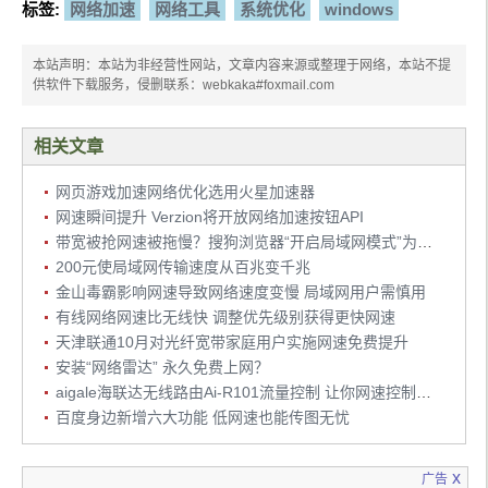
标签:
网络加速
网络工具
系统优化
windows
本站声明：本站为非经营性网站，文章内容来源或整理于网络，本站不提
供软件下载服务，侵删联系：webkaka#foxmail.com
相关文章
网页游戏加速网络优化选用火星加速器
网速瞬间提升 Verzion将开放网络加速按钮API
带宽被抢网速被拖慢？搜狗浏览器“开启局域网模式”为你解困
200元使局域网传输速度从百兆变千兆
金山毒霸影响网速导致网络速度变慢 局域网用户需慎用
有线网络网速比无线快 调整优先级别获得更快网速
天津联通10月对光纤宽带家庭用户实施网速免费提升
安装“网络雷达” 永久免费上网？
aigale海联达无线路由Ai-R101流量控制 让你网速控制更自如
百度身边新增六大功能 低网速也能传图无忧
x
广告