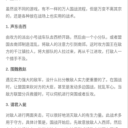
虽然说不同的游戏，有不一样的万人国战流程，但是万变不离其宗
的，还是各种放在战场上也实用的战术。
1. 声东击西
由攻方的派出小号战车队去西桥开路，然后由一个小分队，或者盟
国去南郊制造混乱，将敌人的注意力引到南郊。这时攻方国王在敌
方的千江镇拉人，将大部队的人拉过来，再从千江进攻，打敌人一
个措手不及。
2. 围魏救赵
遇见实力强大的敌军，没什么比分散敌人实力更重要的了。在国战
时，让盟国来砍对方的大臣，甚至是发动多边国战，扰乱军心。当
敌方联盟分兵救援时，可以伺机进行突围或者反攻。
3. 请君入瓮
对敌人进行两面夹击，可以很好地消灭敌人的有生力量。此战术多
用于守方，具体计策是，国战开始后，先故意放敌人入西郊，然后