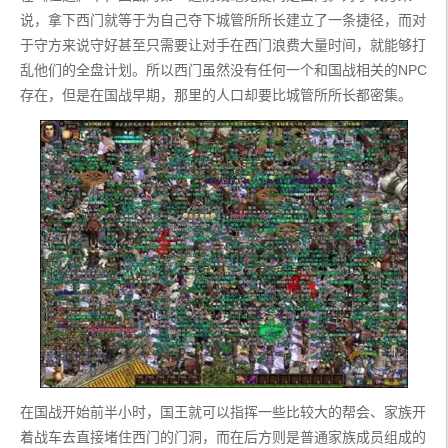
说，拿下西门就等于为自己夺下城管所所长建立了一条捷径，而对
于守方来说守好甚至只需要让对手在西门浪费大量时间，就能够打
乱他们的全盘计划。所以西门虽然没有任何一个和国战相关的NPC
存在，但是在国战早期，那里的人口却要比城管所所长都密集。
在国战开始前半小时，国王就可以指挥一些比较大的帮会、家族开
着战车去直接堵住西门的门洞，而在后方则是普通家族成员组成的