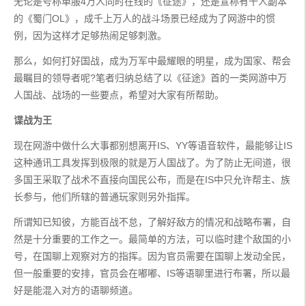
无论是号称单服4万人同时在线的《征途》，还是宣称有千人副本
的《蜀门OL》，成千上万人的战斗场景已经成为了网游中的惯
例，因为这样才足够热闹足够刺激。
那么，如何打好国战，成为万军中最耀眼的明星，成为国家、帮会
最瞩目的领导者呢?笔者归纳总结了以《征途》首的一类网游中万
人国战、战场的一些要点，希望对大家有所帮助。
谍战为王
现在网游中做什么大事都别想离开IS、YY等语音软件，最能够让IS
这种通讯工具发挥到极限的就是万人国战了。为了防止无间道，很
多国王采取了战术不直接向国民公布，而是在IS中只允许帮主、族
长参与，他们所辖的普通玩家则另外指挥。
所谓知已知彼，方能百战不怠，了解好敌方的情况和战略布署，自
然是十分重要的工作之一。最简单的方法，可以临时建个敌国的小
号，在国聊上观察对方的指挥。因为官员需要在国聊上发动全民，
但一般重要的安排，官员会在嘟嘟、IS等语聊里进行布署，所以最
好是能混入对方的语聊频道。