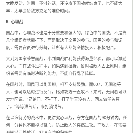
太晚发动，时间上不够的话，还没攻下国战就结束了，也不能太
早，太早会给敌方充足的准备时间。
5. 心理战
国战中，心理战术也是十分重要和强大的，绿色中的国战，不是靠
几个组织者就能打下，而是取决于全民的参与。国民的参与和调
度，需要官员进行鼓舞，让所有人都能全情投入，积极配合。
大到为国家荣誉而战，小到国战胜利能获得海量经验，都可以激励
人心。而在战斗过程中，如果遇到挫折，暂时被敌人占上风时，组
织者需要有临时决断的能力，不能自行乱了阵脚。
在国战时，国民可以刷国聊，相互支持鼓励。而007，无间道等
人，也可以适时进行反间。比如攻方一直攻不下来时，无间者可以
发地区说，“兄弟们，不打了，打了半天没有人，回去做任务算
了。”等等泄气话，来打消锐气。
在以逸待劳的战术中，更讲究心理战，守方在国战的90分钟内，任
何一分钟也不能掉以轻心，防止敌人的突然进攻。而攻方，在需要
派间谍四处放话，打消守防的积极性。