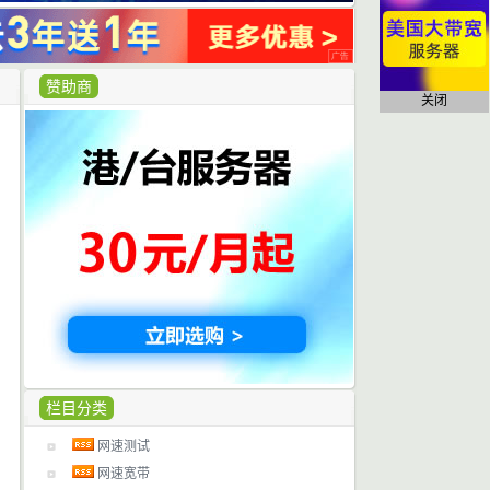
赞助商
关闭
栏目分类
网速测试
网速宽带