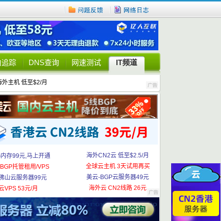
由追踪
DNS查询
网速测试
IT频道
海外主机 低至$2/月
海外CN2云 低至$2.5/月
G内存99元,马上开通
全球云主机 3天试用再买
BGP托管租用/VPS
美云-BGP云服务器49元
佛山云服务器99元
海外云 CN2线路 26元
云VPS 53元/月