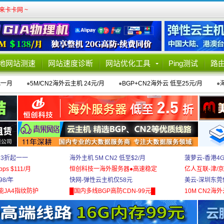
卡卡网 ~
地网站测速
网站速度诊断
网站优化工具
Ping测试
路
元一月
●
5M/CN2海外云主机 24元/月
●
BGP+CN2海外云 低至25元/月
●
 3折起一一
海外主机 5M CN2 低至$2/月
菠萝云-香港4
bps $111/月
恒创科技一海外服务器●高速稳定
亿人互联-津/京
8/年
快网-弹性云主机仅58元
美云-深圳东莞
能JA4指纹防护
█国内多线BGP高防CDN-99元█
10M CN2海外