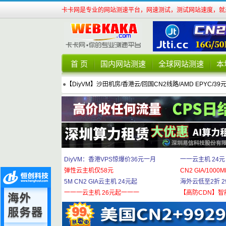
卡卡网是专业的网站测速平台，网速测试，测试网站速度，就来
首 页
国内网站测速
全球网站测速
本
●
【DiyVM】沙田机房/香港云/回国CN2线路/AMD EPYC/39
DiyVM：香港VPS惊爆价36元一月
一一云主机 24元
弹性云主机仅58元
CN2 GIA/1000M
5M CN2 GIA云主机 24元起
海外云低至2折 29
一一一云主机 26元起一一一
【高防CDN】智