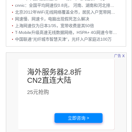
cnnic：全国平均网速仅0.8兆， 河南、湖南和河北排名前三
北京2012年WiFi无线网络覆盖全市，居民入户宽带网速将超20兆
网速慢、网速卡，电脑出现假死怎么解决
上海网速仅为日本1/35，宽带收费是其50倍
T-Mobile升级高速无线数据网络，HSPA+ 4G网速今年将提升到42Mbps
中国联通“光纤城市智慧天津”，光纤入户家庭达100万
x
广告
海外服务器2.8折
CN2直连大陆
25元抢购
立即咨询 >