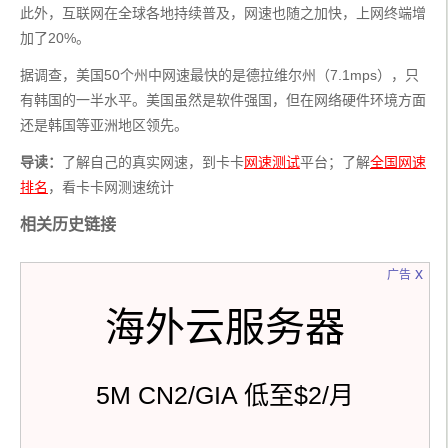
此外，互联网在全球各地持续普及，网速也随之加快，上网终端增
加了20%。
据调查，美国50个州中网速最快的是德拉维尔州（7.1mps），只
有韩国的一半水平。美国虽然是软件强国，但在网络硬件环境方面
还是韩国等亚洲地区领先。
导读：
了解自己的真实网速，到卡卡
网速测试
平台；了解
全国网速
排名
，看卡卡网测速统计
相关历史链接
x
广告
海外云服务器
5M CN2/GIA 低至$2/月