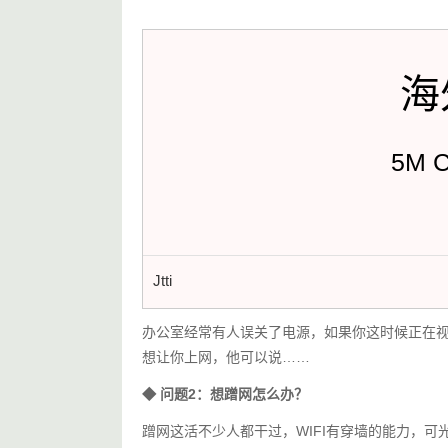
海
5M 
Jtti
办公室经常有人误关了电源，如果你这时候正在
想让你上网，他可以说……
◆ 
问题2：想蹭网怎么办？ 
蹭网这活不少人都干过，WIFI有穿墙的能力，可