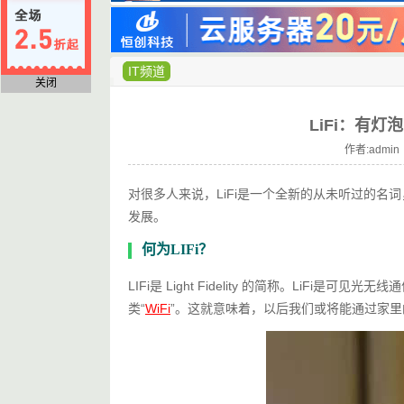
IT频道
关闭
LiFi：有灯
作者:admin 
对很多人来说，LiFi是一个全新的从未听过的
发展。
何为LIFi？
LIFi是 Light Fidelity 的简称。LiF
类“
WiFi
”。这就意味着，以后我们或将能通过家