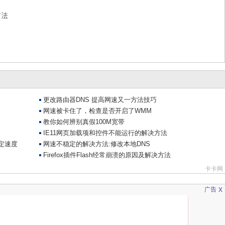
方法
x
广告