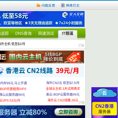
由追踪
DNS查询
网速测试
IT频道
海外主机 低至$2/月
海外CN2云 低至$2.5/月
G内存99元,马上开通
全球云主机 3天试用再买
BGP托管租用/VPS
美云-BGP云服务器49元
佛山云服务器99元
海外云 CN2线路 26元
云VPS 53元/月