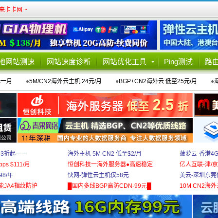
卡卡网 ~
地网站测速
网站速度诊断
网站优化工具
Ping测试
路
元一月
●
5M/CN2海外云主机 24元/月
●
BGP+CN2海外云 低至25元/月
●
 3折起一一
海外主机 5M CN2 低至$2/月
菠萝云-香港4
bps $111/月
恒创科技一海外服务器●高速稳定
亿人互联-津/京
8/年
快网-弹性云主机仅58元
美云-深圳东莞
能JA4指纹防护
█国内多线BGP高防CDN-99元█
10M CN2海外