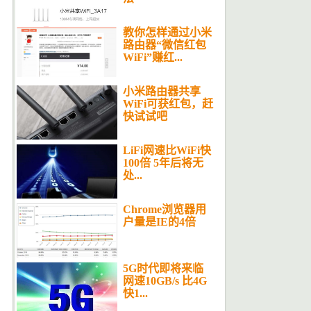
教你怎样通过小米
路由器“微信红包
WiFi”赚红...
小米路由器共享
WiFi可获红包，赶
快试试吧
LiFi网速比WiFi快
100倍 5年后将无
处...
Chrome浏览器用
户量是IE的4倍
5G时代即将来临
网速10GB/s 比4G
快1...