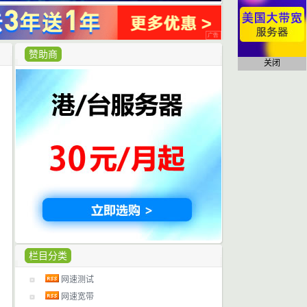
赞助商
关闭
栏目分类
网速测试
网速宽带