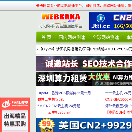
卡卡网是专业的网站测速平台，网速测试，测试网站速度，就来
首 页
国内网站测速
全球网站测速
本
●
【DiyVM】沙田机房/香港云/回国CN2线路/AMD EPYC/39
DiyVM：香港VPS惊爆价36元一月
一一云主机 24元
弹性云主机仅58元
CN2 GIA/1000M
5M CN2 GIA云主机 24元起
海外云低至2折 29
一一一云主机 26元起一一一
【高防CDN】智