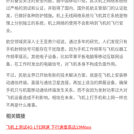
针对备受关注的安全问题，据中国移动介绍，此次机上网络系统经
过严格的测试和认证，并取得了国内、国外民航主管部门的认证批
准，已做好各种防护措施。机上无线网络系统与飞机其它系统是物
理上分别独立的系统，机上网络的使用不会影响到飞机的飞行安
全。
航空领域资深人士王亚男介绍说，通过多年的研究，人们发现只有
手机射频信号可能存在干扰隐患，因为手机工作频率与飞机仪器工
作频率接近。其他电子设备，比如苹果平板电脑等移动互联网设
备，在工作时发出的电磁信号，对飞机本身不构成负面作用。
不过，民航业界已开始有新的技术解决方案，就是在飞机上安装移
动通信终端，直接与通信卫星连接，再加上适当的屏蔽设备，确保
手机只与机载移动通信终端发生关系，而不会因为发射功率过大对
飞机设备造成不利影响。相信在未来，飞机上打手机和上网一样也
不再是什么难事。
相关链接
飞机上测试4G LTE网速 下行速度高达19Mbps