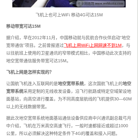
飞机上也可上WiFi 移动4G可达15M
移动带宽可达15M
据介绍，早在2012年11月，中国移动就与民航合作伙伴启动“地空
宽带通信”项目。之前曾报道过
飞机上用WiFi上网网速不到1M
，与
以往航班上使用的卫星通讯的窄带模式相比，中国移动此次支持的
地空宽带通信服务带宽可达15M。
飞机上网是怎样实现的？
让国航飞机连入互联网的是
地空宽带系统
，这次国航飞机上的
地空
宽带系统
采用定制的无线收发设备，沿飞行航路或特定空域架设地
面基站，向高空进行覆盖，为不同高度层航线的飞机提供30—60M
以上的无线数据带宽。
据此次地空宽带系统地面基站通信设备供应商中兴通讯副总裁弓月
中介绍，飞机在万米高空高速飞行，一般时速都接近或超过1000
公里，所以必须解决这种特定条件下4G的覆盖和接入问题。