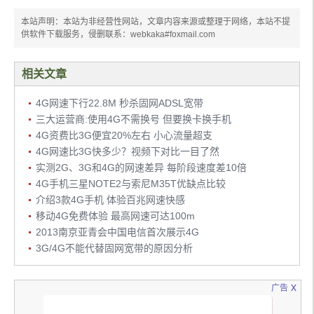
本站声明：本站为非经营性网站，文章内容来源或整理于网络，本站不提
供软件下载服务，侵删联系：webkaka#foxmail.com
相关文章
4G网速下行22.8M 秒杀固网ADSL宽带
三大运营商:使用4G不需换号 但要换卡换手机
4G资费比3G便宜20%左右 小心流量超支
4G网速比3G快多少？视频下对比一目了然
实测2G、3G和4G的网速差异 每阶段速度差10倍
4G手机三星NOTE2与索尼M35T优缺点比较
介绍3款4G手机 体验百兆网速快感
移动4G免费体验 最高网速可达100m
2013南京亚青会中国电信首次展示4G
3G/4G不能代替固网宽带的原因分析
x
广告