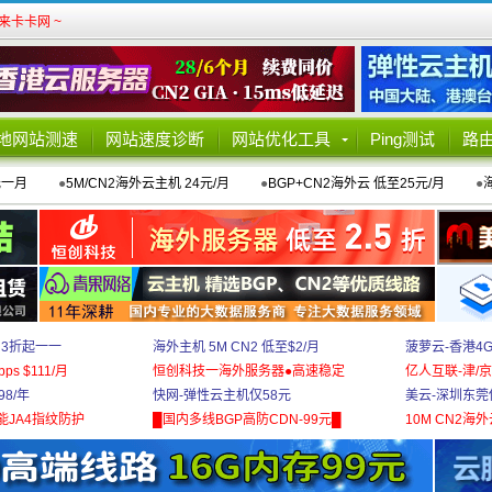
卡卡网 ~
地网站测速
网站速度诊断
网站优化工具
Ping测试
路
元一月
●
5M/CN2海外云主机 24元/月
●
BGP+CN2海外云 低至25元/月
●
 3折起一一
海外主机 5M CN2 低至$2/月
菠萝云-香港4
bps $111/月
恒创科技一海外服务器●高速稳定
亿人互联-津/京
8/年
快网-弹性云主机仅58元
美云-深圳东莞
能JA4指纹防护
█国内多线BGP高防CDN-99元█
10M CN2海外