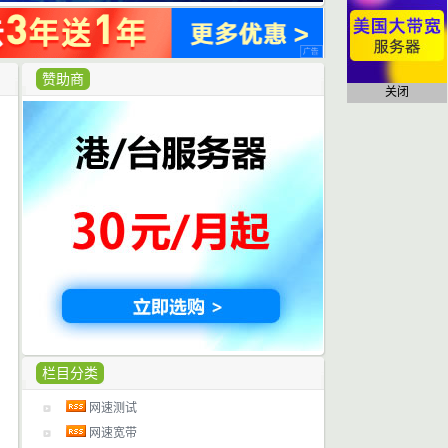
赞助商
关闭
栏目分类
网速测试
网速宽带