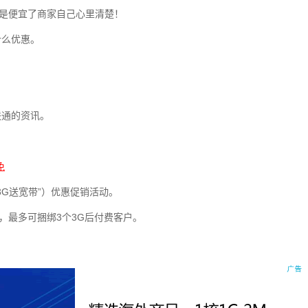
了还是便宜了商家自己心里清楚！
什么优惠。
联通的资讯。
免
3G送宽带”）优惠促销活动。
，最多可捆绑3个3G后付费客户。