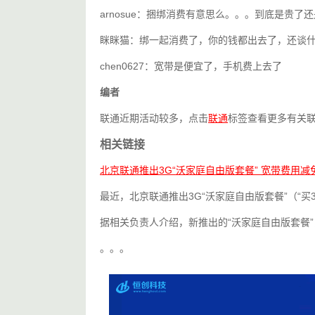
arnosue：捆绑消费有意思么。。。到底是贵
眯眯猫：绑一起消费了，你的钱都出去了，还谈
chen0627：宽带是便宜了，手机费上去了
编者
联通近期活动较多，点击
联通
标签查看更多有关
相关链接
北京联通推出3G“沃家庭自由版套餐” 宽带费用减
最近，北京联通推出3G“沃家庭自由版套餐”（“买
据相关负责人介绍，新推出的“沃家庭自由版套餐”
。。。