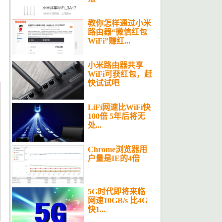
教你怎样通过小米
路由器“微信红包
WiFi”赚红...
小米路由器共享
WiFi可获红包，赶
快试试吧
LiFi网速比WiFi快
100倍 5年后将无
处...
Chrome浏览器用
户量是IE的4倍
5G时代即将来临
网速10GB/s 比4G
快1...