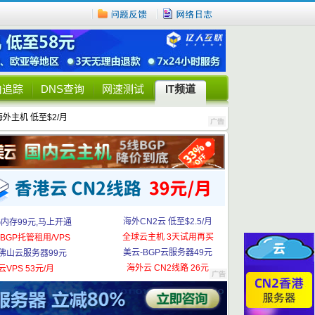
由追踪
DNS查询
网速测试
IT频道
海外主机 低至$2/月
海外CN2云 低至$2.5/月
G内存99元,马上开通
全球云主机 3天试用再买
BGP托管租用/VPS
美云-BGP云服务器49元
佛山云服务器99元
海外云 CN2线路 26元
云VPS 53元/月