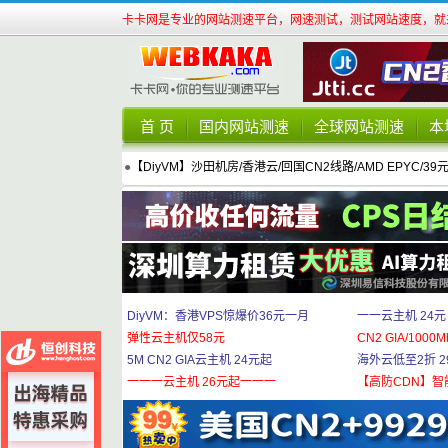
卡卡网是专业的网站测速平台，网速测试，测试网站速度，就来
首 页
国内网站测速
全球网站测速
本
●
【DiyVM】沙田机房/香港云/回国CN2线路/AMD EPYC/39
DiyVM：香港VPS惊爆价36元一月
一一云主机 24元
弹性云主机仅58元
CN2 GIA/1000M
5M CN2 GIA云主机 24元起
海外云低至2折 29
一一一云主机 26元起一一一
【高防CDN】智