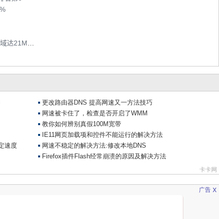
8%
上海联通3G无线达14.4M 部分HSPA+覆盖区域达21Mbps
月
x
广告