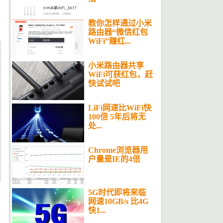
教你怎样通过小米
路由器“微信红包
WiFi”赚红...
小米路由器共享
WiFi可获红包，赶
快试试吧
LiFi网速比WiFi快
100倍 5年后将无
处...
Chrome浏览器用
户量是IE的4倍
5G时代即将来临
网速10GB/s 比4G
快1...