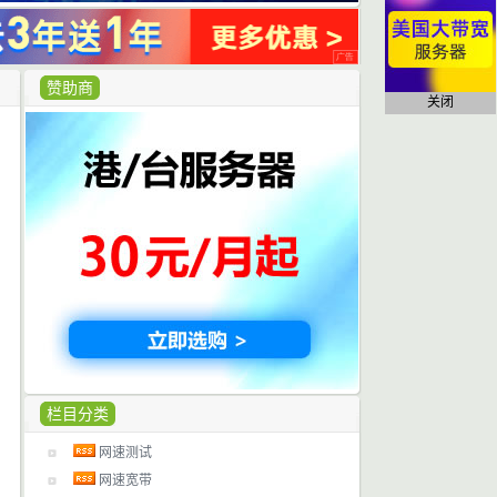
赞助商
关闭
栏目分类
网速测试
网速宽带