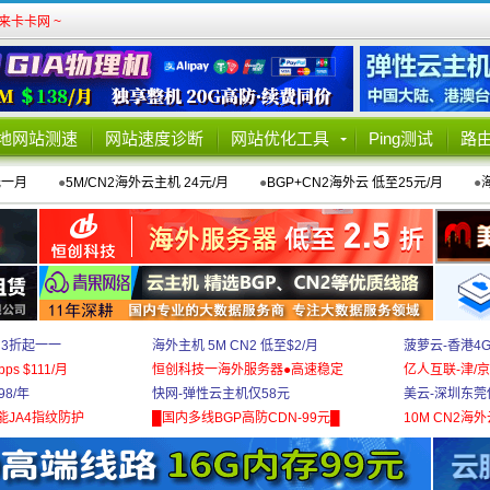
卡卡网 ~
地网站测速
网站速度诊断
网站优化工具
Ping测试
路
元一月
●
5M/CN2海外云主机 24元/月
●
BGP+CN2海外云 低至25元/月
●
 3折起一一
海外主机 5M CN2 低至$2/月
菠萝云-香港4
bps $111/月
恒创科技一海外服务器●高速稳定
亿人互联-津/京
8/年
快网-弹性云主机仅58元
美云-深圳东莞
能JA4指纹防护
█国内多线BGP高防CDN-99元█
10M CN2海外