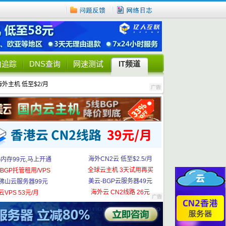
由追踪
DNS查询
网速测试
IT频道
海外主机 低至$2/月
海外CN2云 低至$2.5/月
G内存99元,马上开通
全球云主机 3天试用再买
BGP托管租用/VPS
美云-BGP云服务器49元
佛山云服务器99元
海外云 CN2线路 26元
云VPS 53元/月