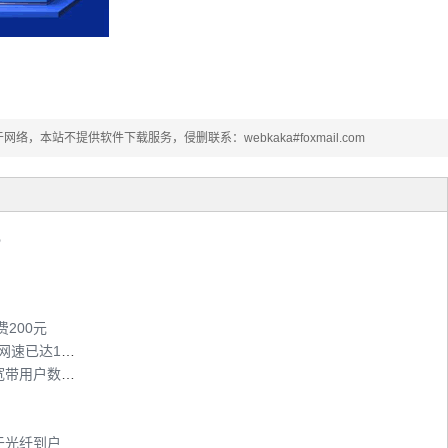
本站不提供软件下载服务，侵删联系：webkaka#foxmail.com
现
200元
上海电信光纤入户申请安装仅需48小时 平均网速已达15M
上海电信光纤入户的用户数已达217万户 占宽带用户数50%
于光纤到户