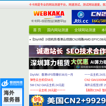
卡卡网是专业的网站测速平台，网速测试，测试网站速度，就来
首 页
国内网站测速
全球网站测速
本
●
【DiyVM】沙田机房/香港云/回国CN2线路/AMD EPYC/39
DiyVM：香港VPS惊爆价36元一月
一一云主机 24元
弹性云主机仅58元
CN2 GIA/1000M
5M CN2 GIA云主机 24元起
海外云低至2折 29
一一一云主机 26元起一一一
【高防CDN】智