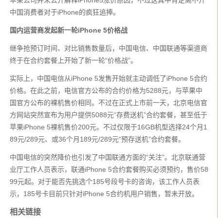
苹果公司并未公开解释iPhone5涨价原因，不过这其中肯定离不开
中国消费者对于iPhone的疯狂追捧。
国内运营商发起新一轮iPhone 5价格战
继争抢预订时间、对比销售数量后，中国电信、中国联通等渠道商
终于在合约套餐上开始了新一轮“价格战”。
实际上，中国电信从iPhone 5发售开始就主动调低了iPhone 5合约
价格。在此之前，电信官方公布的合约价格为5288元，与苹果中
国官方公布的裸机售价相同。不过在正式上市前一天，北京电信官
方网站突然宣布为用户提供5088元“存费送机”合约套餐，甚至低于
苹果iPhone 5裸机售价200元。不过仅限于16GB机型选择24个月1
89元/289元、或36个月189元/289元“预存送机”合约套餐。
中国电信的突然降价也引发了中国联通方面的“关注”。北京联通营
业厅工作人员表示，联通iPhone 5合约套餐购买必须预约，售价58
99元起。对于能否先挑选个185号段号卡的咨询，该工作人员表
示，185号卡目前只针对iPhone 5合约机用户销售，暂未开放。
相关链接