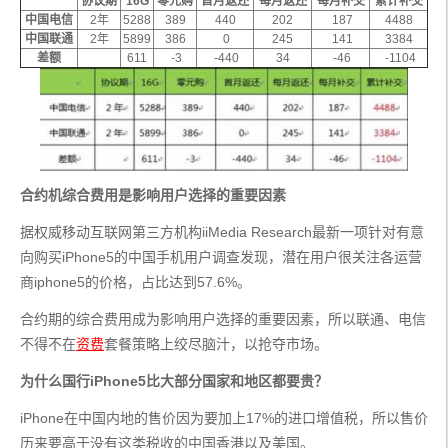
协议期
16G
零元购
首月返还
每月返还
每月补交
累计补交
中国电信
2年
5288
389
440
202
187
4488
中国联通
2年
5899
386
0
245
141
3384
差额
611
-3
-440
34
-46
-1104
合约机综合费用是影响用户选择的重要因素
据权威移动互联网第三方机构iiMedia Research最新一项针对有意
向购买iPhone5的中国手机用户调查发现，潜在用户很关注各运营
商iphone5的价格，占比达到57.6%。
合约期的综合费用成为影响用户选择的重要因素，所以联通、电信
不得不在
资费
套餐策略上绞尽脑汁，以抢夺市场。
为什么国行iPhone5比大部分国家和地区都要贵？
iPhone在中国内地的售价因为要加上17%的进口增值税，所以售价
历来要高于没有这类税收的中国香港以及美国。