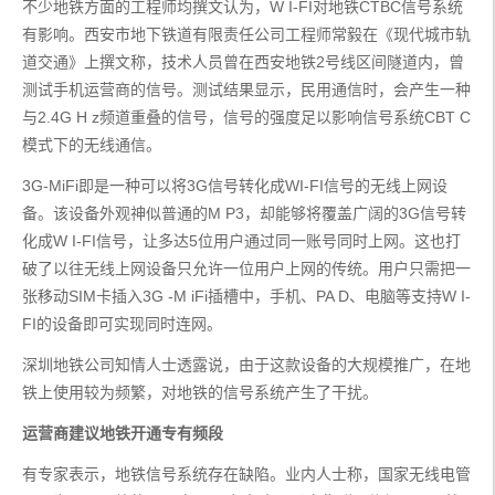
不少地铁方面的工程师均撰文认为，W I-FI对地铁CTBC信号系统
有影响。西安市地下铁道有限责任公司工程师常毅在《现代城市轨
道交通》上撰文称，技术人员曾在西安地铁2号线区间隧道内，曾
测试手机运营商的信号。测试结果显示，民用通信时，会产生一种
与2.4G H z频道重叠的信号，信号的强度足以影响信号系统CBT C
模式下的无线通信。
3G-MiFi即是一种可以将3G信号转化成WI-FI信号的无线上网设
备。该设备外观神似普通的M P3，却能够将覆盖广阔的3G信号转
化成W I-FI信号，让多达5位用户通过同一账号同时上网。这也打
破了以往无线上网设备只允许一位用户上网的传统。用户只需把一
张移动SIM卡插入3G -M iFi插槽中，手机、PA D、电脑等支持W I-
FI的设备即可实现同时连网。
深圳地铁公司知情人士透露说，由于这款设备的大规模推广，在地
铁上使用较为频繁，对地铁的信号系统产生了干扰。
运营商建议地铁开通专有频段
有专家表示，地铁信号系统存在缺陷。业内人士称，国家无线电管