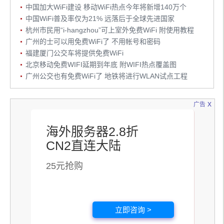
中国加大WiFi建设 移动WiFi热点今年将新增140万个
中国WiFi普及率仅为21% 远落后于全球先进国家
杭州市民用“i-hangzhou”可上室外免费WiFi 附使用教程
广州的士可以用免费WiFi了 不用帐号和密码
福建厦门公交车将提供免费WiFi
北京移动免费WIFI延期到年底 附WIFI热点覆盖图
广州公交也有免费WiFi了 地铁将进行WLAN试点工程
x
广告
海外服务器2.8折
CN2直连大陆
25元抢购
立即咨询 >