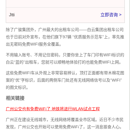
Jtti
立即咨询 >
除了广骏集团外，广州最大的出租车公司——白云集团出租车公司
也于日前对外宣布，在他们旗下97辆 “优质服务示范车”上，率先推
出无密码免费WIFI服务全覆盖。
不用输入账号、不用记住密码，只要你坐上了车门印有WIFI标识的
白云“蓝的”出租车，您就可以顺畅地体验打的也能免费WIFI上网。
这些免费WIFI车从外观上非常容易辨认，顶灯正面都有带木棉花图
案的“优”字标识，后面的两侧车门处还有无线网络信号以及“WIFI”
的图文标识。
相关链接
广州公交也有免费WiFi了 地铁将进行WLAN试点工程
广州正在建设无线城市，无线网络将覆盖全市区域。近日不少市民
发现，广州公交也开始可以使用免费WiFi了，这一消息振奋人心。