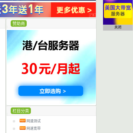
赞助商
关闭
栏目分类
网速测试
网速宽带