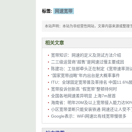
标签:
网速宽带
本站声明：本站为非经营性网站，文章内容来源或整理于网络，
相关文章
宽带知识：网速的定义及测试方法介绍
二三级运营商“超售”是网速过慢主要成因
陈建功：工信部牵头正在制定《宽带速率测
“国家宽带战略”年内出台是大概率事件
ITU：全球固定宽带普及率排名 中国11.6%居
宽带投诉创新高 “假宽带”整顿待何时
全国各地网速差异明显 上海7m居首
海南省：明年20M及以上宽带接入能力达90
小区宽带垄断只能安装铁通 网速还让人受不
Google表示：WiFi网速比有线宽带慢很多