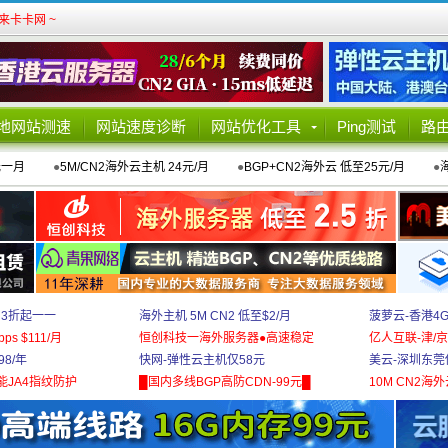
卡卡网 ~
地网站测速
网站速度诊断
网站优化工具
Ping测试
路
元一月
●
5M/CN2海外云主机 24元/月
●
BGP+CN2海外云 低至25元/月
●
 3折起一一
海外主机 5M CN2 低至$2/月
菠萝云-香港4
bps $111/月
恒创科技一海外服务器●高速稳定
亿人互联-津/京
8/年
快网-弹性云主机仅58元
美云-深圳东莞
能JA4指纹防护
█国内多线BGP高防CDN-99元█
10M CN2海外