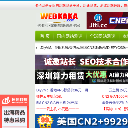
卡卡网是专业的网站测速平台，网速测试，测试网站速度，就来
首 页
国内网站测速
全球网站测速
本
●
【DiyVM】沙田机房/香港云/回国CN2线路/AMD EPYC/39
DiyVM：香港VPS惊爆价36元一月
一一云主机 24元
弹性云主机仅58元
CN2 GIA/1000M
5M CN2 GIA云主机 24元起
海外云低至2折 29
一一一云主机 26元起一一一
【高防CDN】智