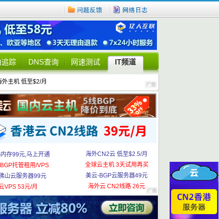
由追踪
DNS查询
网速测试
IT频道
海外主机 低至$2/月
海外CN2云 低至$2.5/月
G内存99元,马上开通
全球云主机 3天试用再买
BGP托管租用/VPS
美云-BGP云服务器49元
佛山云服务器99元
海外云 CN2线路 26元
云VPS 53元/月