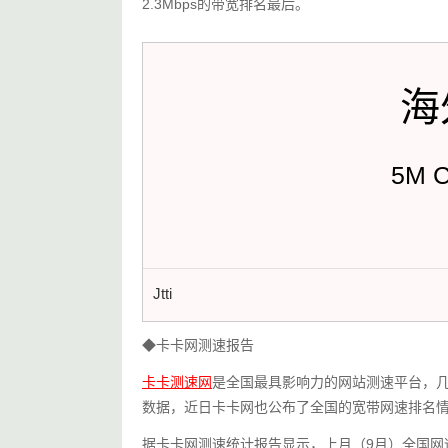
2.3Mbps的带宽排名最后。
海
5M 
Jtti
◆卡卡网测速报告
卡卡测速网
是全国最具影响力的网站测速平台，
数据，近日卡卡网也公布了全国的宽带网速排名
据卡卡网测速统计报告显示，上月（9月）全国网速