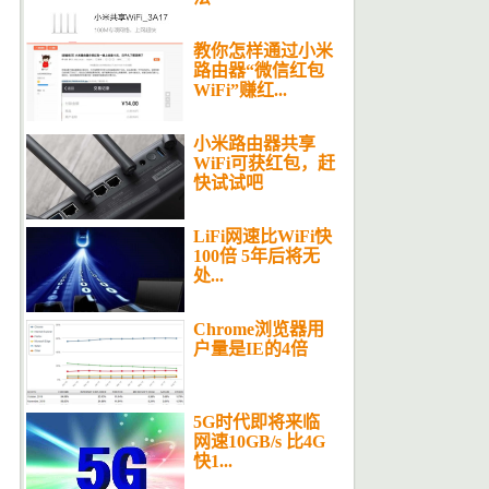
教你怎样通过小米
路由器“微信红包
WiFi”赚红...
小米路由器共享
WiFi可获红包，赶
快试试吧
LiFi网速比WiFi快
100倍 5年后将无
处...
Chrome浏览器用
户量是IE的4倍
5G时代即将来临
网速10GB/s 比4G
快1...