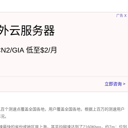
x
广告
外云服务器
CN2/GIA 低至$2/月
立即咨询 >
几百个测速点覆盖全国各地，用户覆盖全国各地，根据上百万的测速用户
情况。
最快的省份或地区是上海，其平均网速达到了7160Kbps，约7m；位列