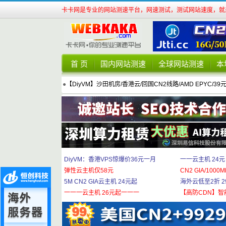
卡卡网是专业的网站测速平台，网速测试，测试网站速度，就来
首 页
国内网站测速
全球网站测速
本
●
【DiyVM】沙田机房/香港云/回国CN2线路/AMD EPYC/39
DiyVM：香港VPS惊爆价36元一月
一一云主机 24元
弹性云主机仅58元
CN2 GIA/1000M
5M CN2 GIA云主机 24元起
海外云低至2折 29
一一一云主机 26元起一一一
【高防CDN】智