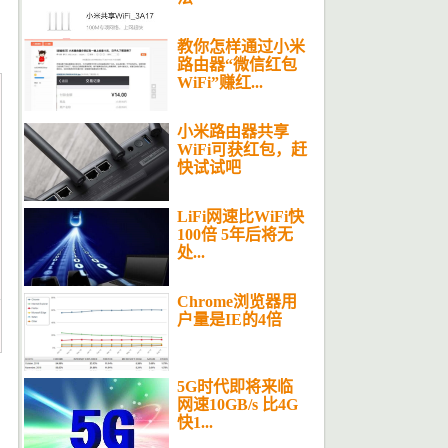
教你怎样通过小米
路由器“微信红包
WiFi”赚红...
小米路由器共享
WiFi可获红包，赶
快试试吧
LiFi网速比WiFi快
100倍 5年后将无
处...
Chrome浏览器用
户量是IE的4倍
5G时代即将来临
网速10GB/s 比4G
快1...