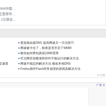
广东9城市特推“亲情100家庭促销包” 0元办理4M中国移动铁通宽带
移动将拿固网宽带牌照 与电信、联通、中广在宽带市场上演“四国大战”
目前全国3G手机用户数1.6亿 广东手机用户1.1亿居全国首位
x
广告