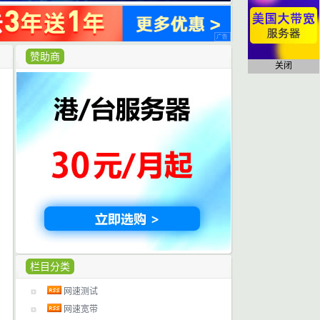
赞助商
关闭
栏目分类
网速测试
网速宽带