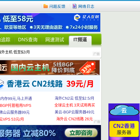
由追踪
DNS查询
网速测试
IT频道
海外主机 低至$2/月
海外CN2云 低至$2.5/月
G内存99元,马上开通
全球云主机 3天试用再买
BGP托管租用/VPS
美云-BGP云服务器49元
佛山云服务器99元
海外云 CN2线路 26元
云VPS 53元/月