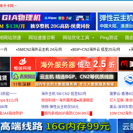
卡卡网 ~
地网站测速
网站速度诊断
网站优化工具
Ping测试
路
元一月
●
5M/CN2海外云主机 24元/月
●
BGP+CN2海外云 低至25元/月
●
 3折起一一
海外主机 5M CN2 低至$2/月
菠萝云-香港4
bps $111/月
恒创科技一海外服务器●高速稳定
亿人互联-津/京
8/年
快网-弹性云主机仅58元
美云-深圳东莞
能JA4指纹防护
█国内多线BGP高防CDN-99元█
10M CN2海外