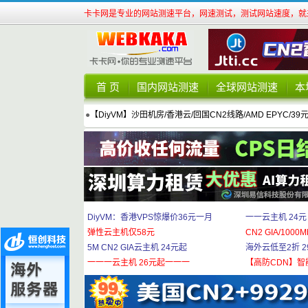
卡卡网是专业的网站测速平台，网速测试，测试网站速度，就来
首 页
国内网站测速
全球网站测速
本
●
【DiyVM】沙田机房/香港云/回国CN2线路/AMD EPYC/39
DiyVM：香港VPS惊爆价36元一月
一一云主机 24元
弹性云主机仅58元
CN2 GIA/1000M
5M CN2 GIA云主机 24元起
海外云低至2折 29
一一一云主机 26元起一一一
【高防CDN】智