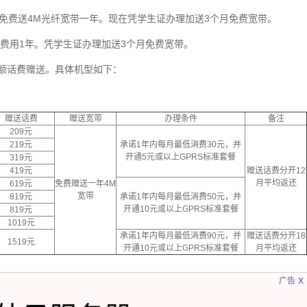
，免费送4M光纤宽带一年。现在凭学生证办理加送3个月免费宽带。
带免费用1年。凭学生证办理加送3个月免费宽带。
额话费赠送。具体机型如下：
赠送话费
赠送宽带
办理条件
备注
209元
219元
承诺1年内每月最低消费30元，并
开通5元或以上GPRS标准套餐
319元
419元
赠送话费分开12
月平均返还
619元
免费赠送一年4M
宽带
819元
承诺1年内每月最低消费50元，并
开通10元或以上GPRS标准套餐
819元
1019元
承诺1年内每月最低消费90元，并
赠送话费分开18
1519元
开通10元或以上GPRS标准套餐
月平均返还
x
广告