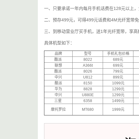
一、只要承诺一年内每月手机话费在128元以上
二、预存499元，可得499元话费和4M光纤宽
三、到移动营业厅买手机，送1年光纤宽带，享高
具体机型如下：
品牌
型号
手机礼包价格
酷派
8022
689元
联想
A366t
699元
酷派
8026
799元
中兴
U812
899元
酷派
8150
1099元
华为
8828
1299元
中兴
U880E
1299元
三星
6358
1499元
摩托罗拉
MT680
1999元