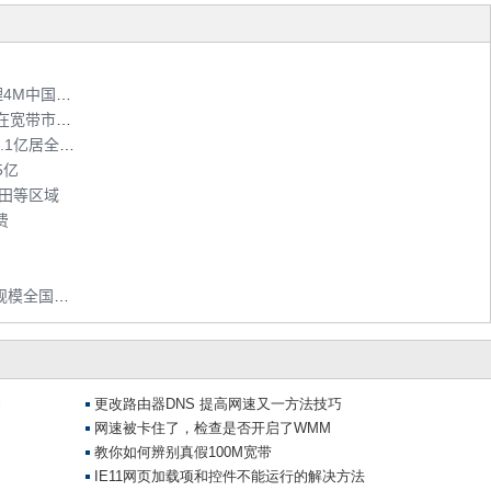
广东9城市特推“亲情100家庭促销包” 0元办理4M中国移动铁通宽带
移动将拿固网宽带牌照 与电信、联通、中广在宽带市场上演“四国大战”
目前全国3G手机用户数1.6亿 广东手机用户1.1亿居全国首位
5亿
坂田等区域
费
青岛移动全家共用一个手机帐号上网 WLAN规模全国第一