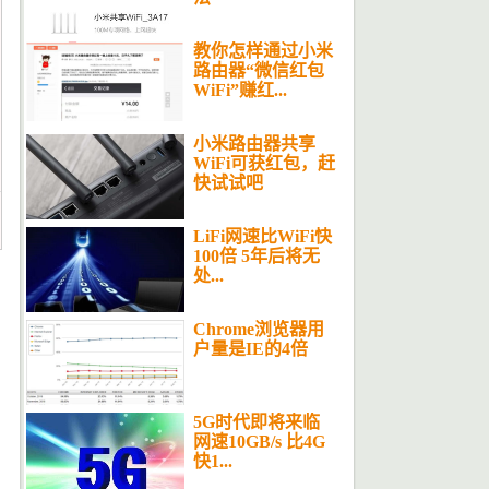
教你怎样通过小米
路由器“微信红包
WiFi”赚红...
小米路由器共享
WiFi可获红包，赶
快试试吧
LiFi网速比WiFi快
100倍 5年后将无
处...
Chrome浏览器用
户量是IE的4倍
5G时代即将来临
网速10GB/s 比4G
快1...