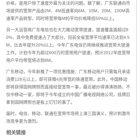
价格，是用户除了速度外最为关注的问题。据了解，广东联通向市
场提供的宽带产品由2M、4M低速率向6M、10M、20M、100M高
速率产品转型，同时将宽带每M的平均价格降低50%以上。
另一大运营商广东电信也在大力推动宽带提速，提速覆盖面超过8
0%，其中免费提速占了大部分。目前全省宽带平均速率已达到4.5
M，比去年提升20%以上。今年广东电信仍将继续推进宽带大提速
工作，计划今年为超过600万的宽带用户提速，预计2012年底宽带
用户平均带宽将达到8M。
广东移动，今年新推了一项优惠措施：广东移动用户只需每月承诺
消费128元以上，即可获赠4兆带宽的铁通宽带。此外，中国移动
即将获得固网牌照而直接经营宽带一事，最近被炒得沸沸扬扬，不
仅中移动一家，即将于今年成立的中国广播电视网络公司，挂牌后
拿到固网牌照也是板上钉钉的事了。
届时，电信、移动、联通在宽带市场将上演三国演义，预计刺激市
场竞争更为激烈。
相关链接