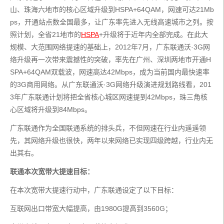
山、珠海六地市的核心区域升级到HSPA+64QAM，网速可达21Mb
ps，开通站点数全国最多，让广东率先进入无线高速城市之列。按
照计划，全省21地市的
HSPA
+升级将于近年内全部完成。在此大
规模、大范围网络提速的基础上，2012年7月，广东联通沃·3G网
络升级再一次带来震撼性的突破，率先在广州、深圳两地市开通H
SPA+64QAM双载波，网速高达42Mbps，成为当前国内最快速率
的3G商用网络。从广东联通沃·3G网络升级演进规划路线看，201
3年广东联通计划将把全省核心城区网速提到42Mbps，珠三角核
心区域将升级到84Mbps。
广东联通作为全国联通系统的排头兵，不但网速在行业内遥遥领
先，其网络升级也很快，两年以来网络已实现四级跨越，行业内无
出其右。
联通本次宽带大提速目标：
在本次宽带大提速行动中，广东联通设定了以下目标：
互联网出口带宽大幅提高，由1980G提高到3560G；