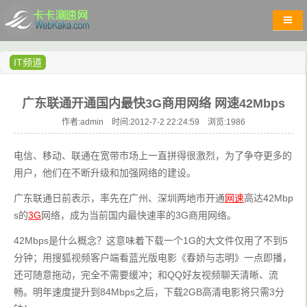
IT频道
广东联通开通国内最快3G商用网络 网速42Mbps
作者:admin 时间:2012-7-2 22:24:59 浏览:
1986
电信、移动、联通在宽带市场上一直拼得很激烈，为了争夺更多的
用户，他们在不断升级和加强网络的建设。
广东联通日前表示，率先在广州、深圳两地市开通
网速
高达42Mbp
s的
3G
网络，成为当前国内最快速率的3G商用网络。
42Mbps是什么概念？这意味着下载一个1G的大文件仅用了不到5
分钟；用搜狐视频客户端看蓝光版电影《春娇与志明》一点即播，
还可随意拖动，完全不需要缓冲；和QQ好友视频聊天清晰、流
畅。明年速度提升到84Mbps之后，下载2GB高清电影将只需3分