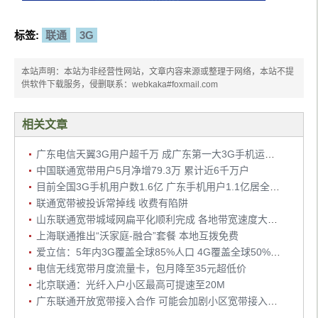
标签:
联通
3G
本站声明：本站为非经营性网站，文章内容来源或整理于网络，本站不提
供软件下载服务，侵删联系：webkaka#foxmail.com
相关文章
广东电信天翼3G用户超千万 成广东第一大3G手机运营商
中国联通宽带用户5月净增79.3万 累计近6千万户
目前全国3G手机用户数1.6亿 广东手机用户1.1亿居全国首位
联通宽带被投诉常掉线 收费有陷阱
山东联通宽带城域网扁平化顺利完成 各地带宽速度大幅提高
上海联通推出“沃家庭-融合”套餐 本地互拨免费
爱立信：5年内3G覆盖全球85%人口 4G覆盖全球50%人口
电信无线宽带月度流量卡，包月降至35元超低价
北京联通：光纤入户小区最高可提速至20M
广东联通开放宽带接入合作 可能会加剧小区宽带接入垄断