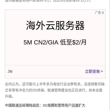
该月联通宽带用户新增58.5万，也比3月份新增93.3万少。
x
广告
海外云服务器
5M CN2/GIA 低至$2/月
Jtti
立即咨询 >
业内认为，这可能与上半年多为电信行业淡季有关，且连续数月缺
乏非常有冲击力的3G终端，联通宽带建设也正在进行，尚未全面
升级。
中国联通总经理陆益民：3G规模和宽带用户迅速扩大