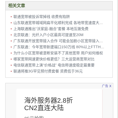
相关文章
联通宽带被投诉常掉线 收费有陷阱
山东联通宽带城域网扁平化顺利完成 各地带宽速度大幅提高
上海联通推出“沃家庭-融合”套餐 本地互拨免费
北京联通：光纤入户小区最高可提速至20M
广东联通开放宽带接入合作 可能会加剧小区宽带接入垄断
广东联通：今年宽带新建端口150万线 80%以上FTTH接入
为什么小区宽带被垄断安装不了其他宽带 用户如何维权
哪家宽带网速更快价格更低？三大运营商宽带对比
电信联通宽带上演“价格战” 电信称速度稳定最重要
联通将推3G罕见预付费套餐 资费低于36元
x
广告
海外服务器2.8折
CN2直连大陆