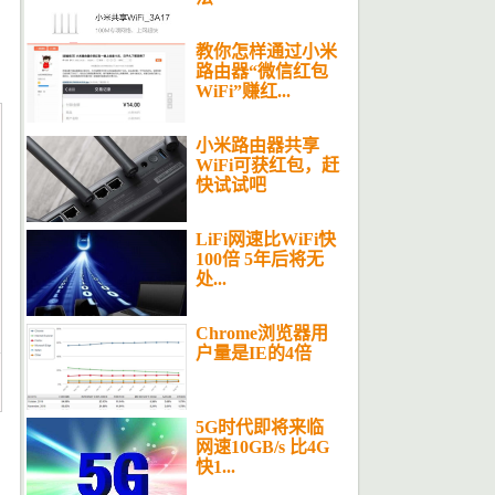
教你怎样通过小米
路由器“微信红包
WiFi”赚红...
小米路由器共享
WiFi可获红包，赶
快试试吧
LiFi网速比WiFi快
100倍 5年后将无
处...
Chrome浏览器用
户量是IE的4倍
5G时代即将来临
网速10GB/s 比4G
快1...