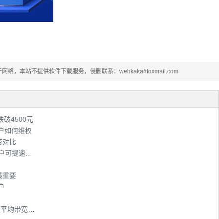
本站不提供软件下载服务，侵删联系：webkaka#foxmail.com
跌破4500元
户如何维权
带对比
广东光纤宽带用户免费升级至100M ADSL用户可提速至12M
最重要
户
李振坤：上海两年内光纤到户650万户，家庭平均带宽20M