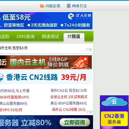
由追踪
DNS查询
网速测试
IT频道
海外主机 低至$2/月
海外CN2云 低至$2.5/月
G内存99元,马上开通
全球云主机 3天试用再买
BGP托管租用/VPS
美云-BGP云服务器49元
佛山云服务器99元
海外云 CN2线路 26元
云VPS 53元/月