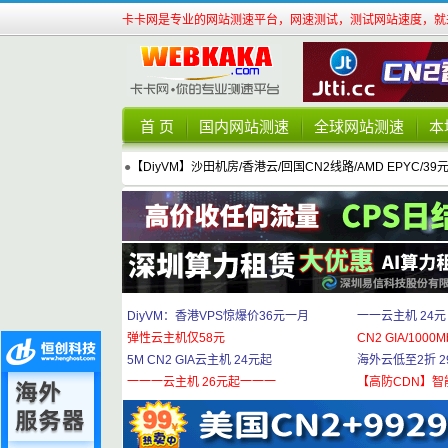
卡卡网是专业的网站测速平台，网速测试，测试网站速度，就来
首 页
国内网站测速
全球网站测速
本
●
【DiyVM】沙田机房/香港云/回国CN2线路/AMD EPYC/39
DiyVM：香港VPS惊爆价36元一月
一一云主机 24元
弹性云主机仅58元
CN2 GIA/1000M
5M CN2 GIA云主机 24元起
海外云低至2折 29
一一一云主机 26元起一一一
【高防CDN】智