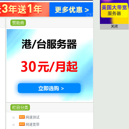
赞助商
关闭
栏目分类
网速测试
网速宽带