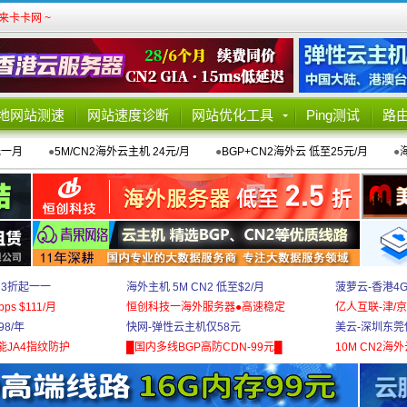
卡卡网 ~
地网站测速
网站速度诊断
网站优化工具
Ping测试
路
元一月
●
5M/CN2海外云主机 24元/月
●
BGP+CN2海外云 低至25元/月
●
 3折起一一
海外主机 5M CN2 低至$2/月
菠萝云-香港4
bps $111/月
恒创科技一海外服务器●高速稳定
亿人互联-津/京
8/年
快网-弹性云主机仅58元
美云-深圳东莞
能JA4指纹防护
█国内多线BGP高防CDN-99元█
10M CN2海外