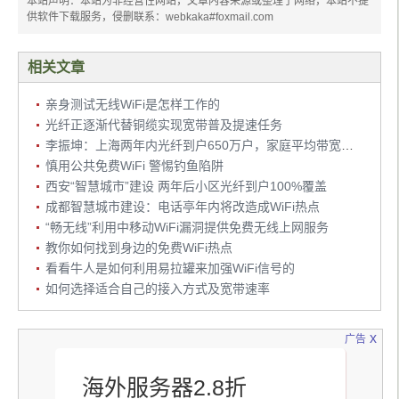
本站声明：本站为非经营性网站，文章内容来源或整理于网络，本站不提
供软件下载服务，侵删联系：webkaka#foxmail.com
相关文章
亲身测试无线WiFi是怎样工作的
光纤正逐渐代替铜缆实现宽带普及提速任务
李振坤：上海两年内光纤到户650万户，家庭平均带宽20M
慎用公共免费WiFi 警惕钓鱼陷阱
西安“智慧城市”建设 两年后小区光纤到户100%覆盖
成都智慧城市建设：电话亭年内将改造成WiFi热点
“畅无线”利用中移动WiFi漏洞提供免费无线上网服务
教你如何找到身边的免费WiFi热点
看看牛人是如何利用易拉罐来加强WiFi信号的
如何选择适合自己的接入方式及宽带速率
x
广告
海外服务器2.8折