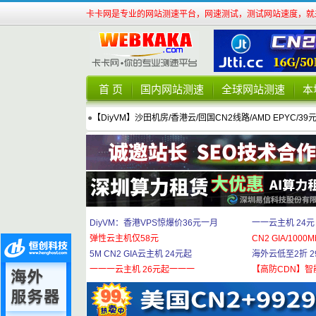
卡卡网是专业的网站测速平台，网速测试，测试网站速度，就来
首 页
国内网站测速
全球网站测速
本
●
【DiyVM】沙田机房/香港云/回国CN2线路/AMD EPYC/39
DiyVM：香港VPS惊爆价36元一月
一一云主机 24元
弹性云主机仅58元
CN2 GIA/1000M
5M CN2 GIA云主机 24元起
海外云低至2折 29
一一一云主机 26元起一一一
【高防CDN】智