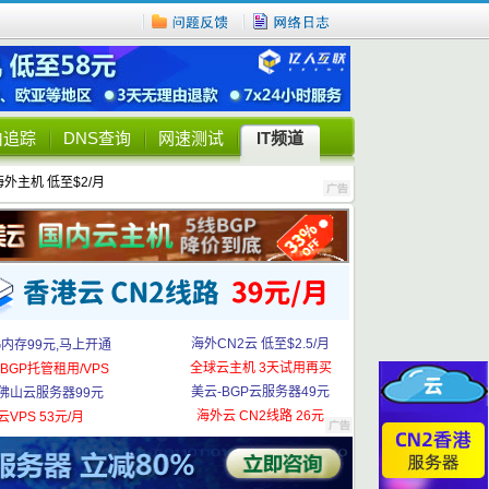
由追踪
DNS查询
网速测试
IT频道
海外主机 低至$2/月
海外CN2云 低至$2.5/月
G内存99元,马上开通
全球云主机 3天试用再买
BGP托管租用/VPS
美云-BGP云服务器49元
佛山云服务器99元
海外云 CN2线路 26元
云VPS 53元/月