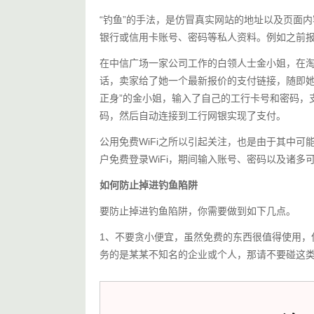
“钓鱼”的手法，是仿冒真实网站的地址以及页面
银行或信用卡账号、密码等私人资料。例如之前
在中信广场一家公司工作的白领人士金小姐，在
话，卖家给了她一个最新报价的支付链接，随即她
正身”的金小姐，输入了自己的工行卡号和密码，支
码，然后自动连接到工行网银实现了支付。
公用免费WiFi之所以引起关注，也是由于其中可能
户免费登录WiFi，期间输入账号、密码以及诸
如何防止掉进钓鱼陷阱
要防止掉进钓鱼陷阱，你需要做到如下几点。
1、不要贪小便宜，虽然免费的东西很值得使用，
务的是某某不知名的企业或个人，那请不要碰这