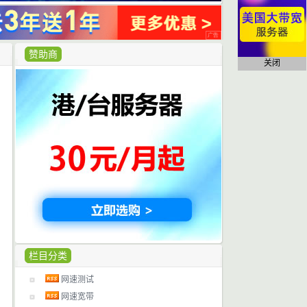
赞助商
关闭
栏目分类
网速测试
网速宽带