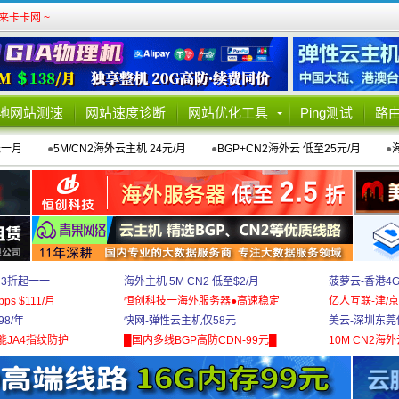
卡卡网 ~
地网站测速
网站速度诊断
网站优化工具
Ping测试
路
元一月
●
5M/CN2海外云主机 24元/月
●
BGP+CN2海外云 低至25元/月
●
 3折起一一
海外主机 5M CN2 低至$2/月
菠萝云-香港4
bps $111/月
恒创科技一海外服务器●高速稳定
亿人互联-津/京
8/年
快网-弹性云主机仅58元
美云-深圳东莞
能JA4指纹防护
█国内多线BGP高防CDN-99元█
10M CN2海外