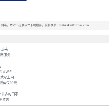
本站不提供软件下载服务，侵删联系：webkaka#foxmail.com
i热点
上网服务
的
星巴克等公共WiFi热点不安全 被人利用搭建钓鱼WiFi热点
山东移动WLAN覆盖3万多个热点区域 手机号就是上网账号
3N报价仅99元
i用户最多的国家
全覆盖