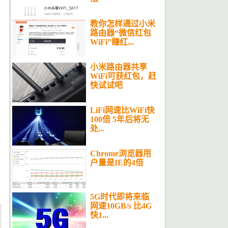
教你怎样通过小米
路由器“微信红包
WiFi”赚红...
小米路由器共享
WiFi可获红包，赶
快试试吧
LiFi网速比WiFi快
100倍 5年后将无
处...
Chrome浏览器用
户量是IE的4倍
5G时代即将来临
网速10GB/s 比4G
快1...