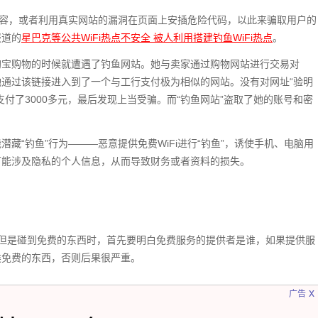
内容，或者利用真实网站的漏洞在页面上安插危险代码，以此来骗取用户的
报道的
星巴克等公共WiFi热点不安全 被人利用搭建钓鱼WiFi热点
。
淘宝购物的时候就遭遇了钓鱼网站。她与卖家通过购物网站进行交易对
通过该链接进入到了一个与工行支付极为相似的网站。没有对网址“验明
付了3000多元，最后发现上当受骗。而“钓鱼网站”盗取了她的账号和密
潜藏“钓鱼”行为———恶意提供免费WiFi进行“钓鱼”，诱使手机、电脑用
多可能涉及隐私的个人信息，从而导致财务或者资料的损失。
但是碰到免费的东西时，首先要明白免费服务的提供者是谁，如果提供服
类免费的东西，否则后果很严重。
x
广告