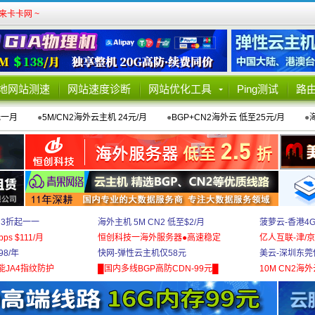
卡卡网 ~
地网站测速
网站速度诊断
网站优化工具
Ping测试
路
元一月
●
5M/CN2海外云主机 24元/月
●
BGP+CN2海外云 低至25元/月
●
 3折起一一
海外主机 5M CN2 低至$2/月
菠萝云-香港4
bps $111/月
恒创科技一海外服务器●高速稳定
亿人互联-津/京
8/年
快网-弹性云主机仅58元
美云-深圳东莞
能JA4指纹防护
█国内多线BGP高防CDN-99元█
10M CN2海外