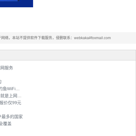
本站不提供软件下载服务，侵删联系：webkaka#foxmail.com
上网服务
的
星巴克等公共WiFi热点不安全 被人利用搭建钓鱼WiFi热点
山东移动WLAN覆盖3万多个热点区域 手机号就是上网账号
3N报价仅99元
i用户最多的国家
全覆盖