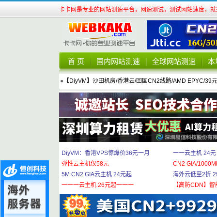
卡卡网是专业的网站测速平台，网速测试，测试网站速度，就来
首 页
国内网站测速
全球网站测速
本
●
【DiyVM】沙田机房/香港云/回国CN2线路/AMD EPYC/39
DiyVM：香港VPS惊爆价36元一月
一一云主机 24元
弹性云主机仅58元
CN2 GIA/1000M
5M CN2 GIA云主机 24元起
海外云低至2折 29
一一一云主机 26元起一一一
【高防CDN】智