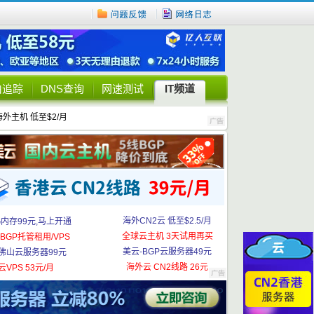
由追踪
DNS查询
网速测试
IT频道
海外主机 低至$2/月
海外CN2云 低至$2.5/月
G内存99元,马上开通
全球云主机 3天试用再买
BGP托管租用/VPS
美云-BGP云服务器49元
佛山云服务器99元
海外云 CN2线路 26元
云VPS 53元/月