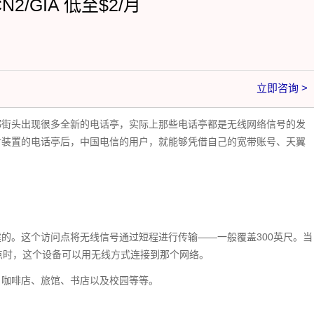
CN2/GIA 低至$2/月
立即咨询 >
都街头出现很多全新的电话亭，实际上那些电话亭都是无线网络信号的发
射装置的电话亭后，中国电信的用户，就能够凭借自己的宽带账号、天翼
建的。这个访问点将无线信号通过短程进行传输——一般覆盖300英尺。当
一个热点时，这个设备可以用无线方式连接到那个网络。
、咖啡店、旅馆、书店以及校园等等。