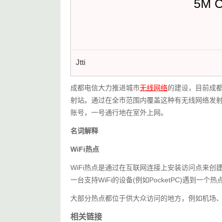
5M 
Jtti
成都电信大力推进城市
无线网络
的建设，目前成
射站。通过在全市范围内覆盖这种有无线网络发
账号，一号通行地在室外上网。
名词解释
WiFi热点
WiFi热点是通过在互联网连接上安装访问点来创
一台支持WiFi的设备(例如PocketPC)遇到
大部分热点都位于供大众访问的地方，例如机场
相关链接