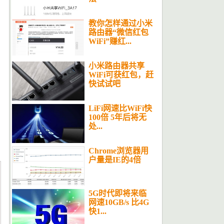
教你怎样通过小米
路由器“微信红包
WiFi”赚红...
小米路由器共享
WiFi可获红包，赶
快试试吧
LiFi网速比WiFi快
100倍 5年后将无
处...
Chrome浏览器用
户量是IE的4倍
5G时代即将来临
网速10GB/s 比4G
快1...