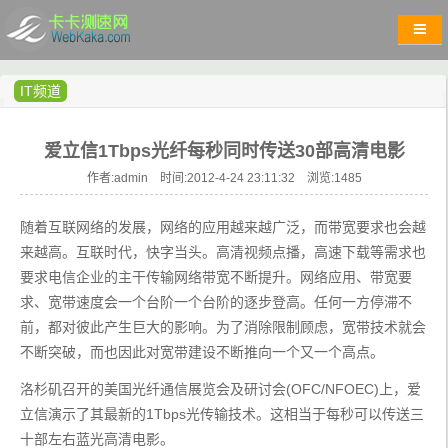
IT频道
爱立信1Tbps光纤每秒同时传送30部高清电影
作者:admin 时间:2012-4-24 23:11:32 浏览:
1485
随着互联网络的发展，网络的应用越来越广泛，而带宽要求也会越
来越高。互联时代，快字当头。高清视频点播，高速下载等需求也
要求电信企业的主干传输网络带宽不断提升。网络应用、带宽要
求、宽带速度会一个台阶一个台阶的逐步登高。任何一方停滞不
前，都对彼此产生巨大的影响。为了消除限制顾虑，宽带技术就会
不断突破，而也因此对宽带建设不断推向一个又一个高点。
洛杉矶召开的美国光纤通信展览会及研讨会(OFC/NFOEC)上，爱
立信演示了其最新的1Tbps光传输技术。这相当于每秒可以传送三
十部左右蓝光高清电影。