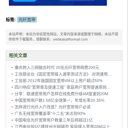
标签:
光纤宽带
本站声明：本站为非经营性网站，文章内容来源或整理于网络，本站不提
供软件下载服务，侵删联系：webkaka#foxmail.com
相关文章
重庆跨入三网融合时代 20兆光纤宽带网费200元
工信部出台《固定宽带接入速率测试方法》 对测速用户有设备要求
工信部:2012年我国固定宽带4M以上用户超过50%
四川响应“宽带普及提速工程” 家庭用户宽带提速原则上免费
分享：联通宽带用户怎样在线免费升级4M提速到20M
中国宽带用户数1.58亿全球第一，年增长率20.35%
怎样进行光纤入户改造？光纤宽带用户必读
广东无线宽带覆盖率“十二五”末达到90%
中国电信光纤宽带用户数量三年后将超过1亿
江西电信投5亿建抚州光网城市 家庭接入宽带20M以上