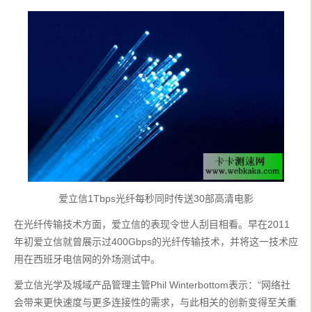
爱立信1Tbps光纤每秒同时传送30部高清电影
在光纤传输技术方面，爱立信的表现令世人刮目相看。早在2011
年初爱立信就曾展示过400Gbps的光纤传输技术，并将这一技术应
用在西班牙电信网的外场测试中。
爱立信光学及城域产品管理主管Phil Winterbottom表示：“网络社
会带来更快速度与更多连接性的需求，与此相关的创新变得至关重