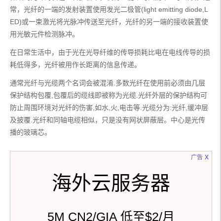
常，光纤的一端的发射装置使用发光二极管(light emitting diode,L
ED)或一束激光将光脉冲传送至光纤，光纤的另一端的接收装置使
用光敏元件检测脉冲。
在日常生活中，由于光在光导纤维的传导损耗比电在电线传导的损
耗低得多，光纤被用作长距离的信息传递。
通常光纤与光缆两个名词会被混淆.多数光纤在使用前必须由几层
保护结构包覆,包覆后的缆线即被称为光缆.光纤外层的保护结构可
防止周围环境对光纤的伤害,如水,火,电击等.光缆分为:光纤,缓冲层
及披覆.光纤和同轴电缆相似，只是没有网状屏蔽层。中心是光传
播的玻璃芯。
x
广告
海外云服务器
5M CN2/GIA 低至$2/月