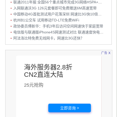
联通2011年报:全国56个重点城市完成3G网络HSPA+升级
入网联通沃3G 126元套餐即可免费赠送6M高速宽带
中国移动4G首批测试用户花落深圳 网速比3G快10倍以上
杭州B1公交车 试用移动TD-LTE免费WiFi
政协委员傅新华：手机3年后访问空间网速快于家庭宽带
电信版与联通版iPhone4S网速测试对比 联通速度快电信信号好
阿法洛比特免费无线网卡，网速比3G还快？
x
广告
海外服务器2.8折
CN2直连大陆
25元抢购
立即咨询 >