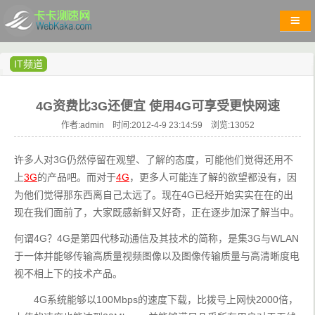
IT频道
4G资费比3G还便宜 使用4G可享受更快网速
作者:admin 时间:2012-4-9 23:14:59 浏览:
13052
许多人对3G仍然停留在观望、了解的态度，可能他们觉得还用不
上
3G
的产品吧。而对于
4G
，更多人可能连了解的欲望都没有，因
为他们觉得那东西离自己太远了。现在4G已经开始实实在在的出
现在我们面前了，大家既感新鲜又好奇，正在逐步加深了解当中。
何谓4G？4G是第四代移动通信及其技术的简称，是集3G与WLAN
于一体并能够传输高质量视频图像以及图像传输质量与高清晰度电
视不相上下的技术产品。
       4G系统能够以100Mbps的速度下载，比拨号上网快2000倍，