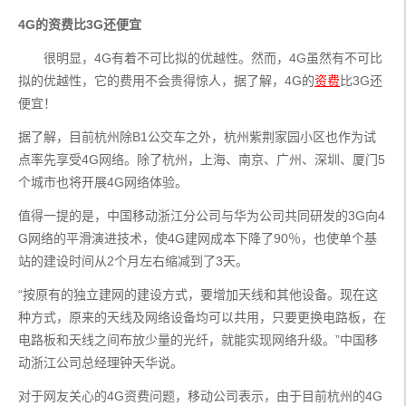
4G的资费比3G还便宜
       很明显，4G有着不可比拟的优越性。然而，4G虽然有不可比
拟的优越性，它的费用不会贵得惊人，据了解，4G的
资费
比3G还
便宜！
据了解，目前杭州除B1公交车之外，杭州紫荆家园小区也作为试
点率先享受4G网络。除了杭州，上海、南京、广州、深圳、厦门5
个城市也将开展4G网络体验。
值得一提的是，中国移动浙江分公司与华为公司共同研发的3G向4
G网络的平滑演进技术，使4G建网成本下降了90％，也使单个基
站的建设时间从2个月左右缩减到了3天。
“按原有的独立建网的建设方式，要增加天线和其他设备。现在这
种方式，原来的天线及网络设备均可以共用，只要更换电路板，在
电路板和天线之间布放少量的光纤，就能实现网络升级。”中国移
动浙江公司总经理钟天华说。
对于网友关心的4G资费问题，移动公司表示，由于目前杭州的4G