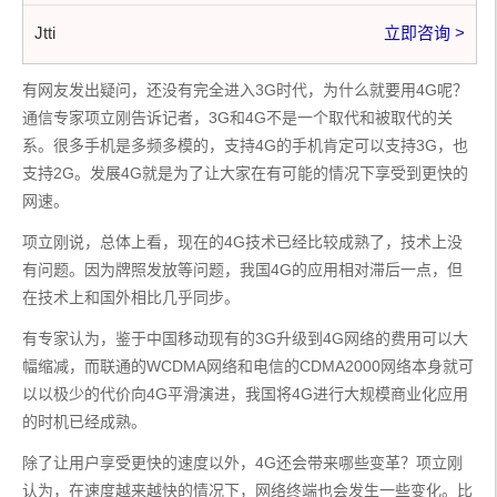
Jtti
立即咨询 >
有网友发出疑问，还没有完全进入3G时代，为什么就要用4G呢？
通信专家项立刚告诉记者，3G和4G不是一个取代和被取代的关
系。很多手机是多频多模的，支持4G的手机肯定可以支持3G，也
支持2G。发展4G就是为了让大家在有可能的情况下享受到更快的
网速。
项立刚说，总体上看，现在的4G技术已经比较成熟了，技术上没
有问题。因为牌照发放等问题，我国4G的应用相对滞后一点，但
在技术上和国外相比几乎同步。
有专家认为，鉴于中国移动现有的3G升级到4G网络的费用可以大
幅缩减，而联通的WCDMA网络和电信的CDMA2000网络本身就可
以以极少的代价向4G平滑演进，我国将4G进行大规模商业化应用
的时机已经成熟。
除了让用户享受更快的速度以外，4G还会带来哪些变革？项立刚
认为，在速度越来越快的情况下，网络终端也会发生一些变化。比