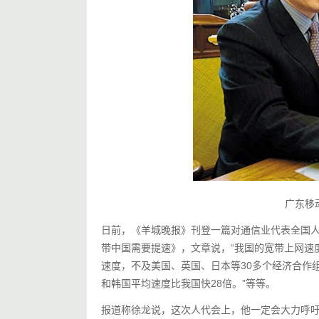
广东移
日前，《羊城晚报》刊登一篇对通信业代表全国
带中国需要提速》，文章说，“我国的宽带上网速
速度，不及美国、英国、日本等30多个经济合作组织
和韩国平均速度比我国快28倍。”等等。
报道称徐龙说，这次人代会上，他一定会大力呼吁我