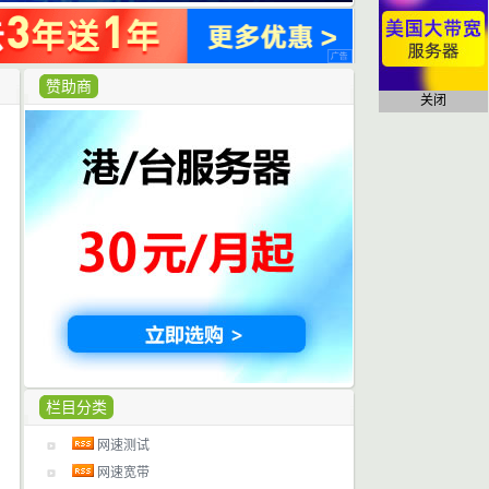
赞助商
关闭
栏目分类
网速测试
网速宽带