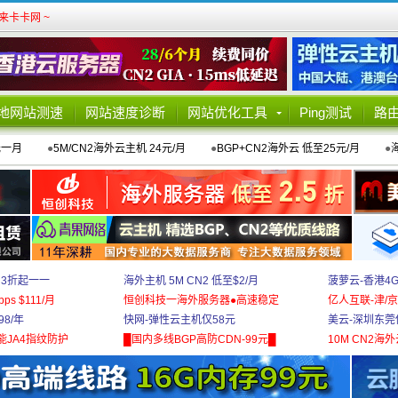
卡卡网 ~
地网站测速
网站速度诊断
网站优化工具
Ping测试
路
元一月
●
5M/CN2海外云主机 24元/月
●
BGP+CN2海外云 低至25元/月
●
 3折起一一
海外主机 5M CN2 低至$2/月
菠萝云-香港4
bps $111/月
恒创科技一海外服务器●高速稳定
亿人互联-津/京
8/年
快网-弹性云主机仅58元
美云-深圳东莞
能JA4指纹防护
█国内多线BGP高防CDN-99元█
10M CN2海外