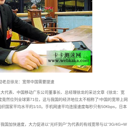
动老总徐龙：宽带中国需要提速
人大代表、中国移动广东公司董事长、总经理徐龙的采访文章《徐龙：宽
度竟然位列全球第71位，这与我国的经济地位太不相称了!中国的宽带上网
国家平均水平的1/10。手机网速平均连接速度每秒只有50Kbps，日本
国加快速度，大力促进以“光纤到户”为代表的有线宽带与以“3G/4G+W