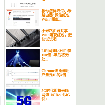
教你怎样通过小米
路由器“微信红包
WiFi”赚红...
小米路由器共享
WiFi可获红包，赶
快试试吧
LiFi网速比WiFi快
100倍 5年后将无
处...
Chrome浏览器用
户量是IE的4倍
5G时代即将来临
网速10GB/s 比4G
快1...