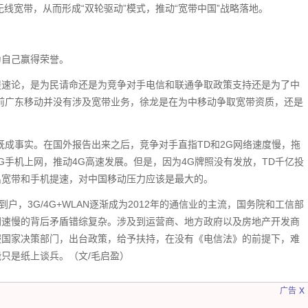
无线宽带，从而形成“双轮驱动”模式，推动“宽带中国”战略落地。
为自己赢得荣誉。
提速论，是为民请命还是为竞争对手电信和联通争取政策支持还是为了中
前广东移动并没有涉及宽带业务，徐龙是在为中移动争取宽带资质，还是
既成事实。在国外报告出来之后，竞争对手直指TD和2G网络速度慢，拖
G手机上网，推动4G高速发展。但是，因为4G牌照没有发放，TD千亿投
出宽带和手机提速，对中国移动压力应该是最大的。
户，3G/4G+WLAN逐渐成为2012年的通信业的主流，国务院和工信部
网速慢的背后矛盾错综复杂。涉及到运营商、地方政府以及房地产开发商
服国家决策部门，出台政策，给予扶持，在没有《电信法》的前提下，难
只是纸上谈兵。（文/毛启盈）
x
广告