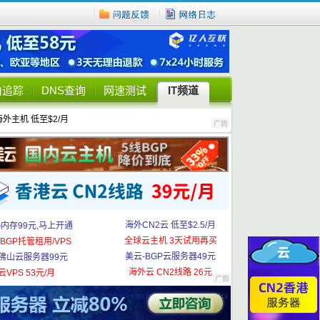
由追踪
DNS查询
网速测试
IT频道
海外主机 低至$2/月
海外CN2云 低至$2.5/月
G内存99元,马上开通
全球云主机 3天试用再买
BGP托管租用/VPS
美云-BGP云服务器49元
佛山云服务器99元
海外云 CN2线路 26元
云VPS 53元/月