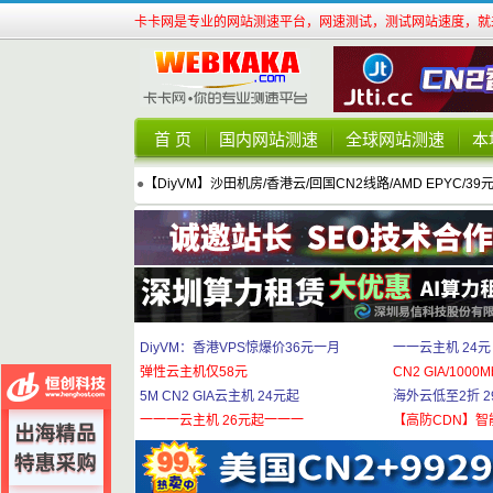
卡卡网是专业的网站测速平台，网速测试，测试网站速度，就来
首 页
国内网站测速
全球网站测速
本
●
【DiyVM】沙田机房/香港云/回国CN2线路/AMD EPYC/39
DiyVM：香港VPS惊爆价36元一月
一一云主机 24元
弹性云主机仅58元
CN2 GIA/1000M
5M CN2 GIA云主机 24元起
海外云低至2折 29
一一一云主机 26元起一一一
【高防CDN】智