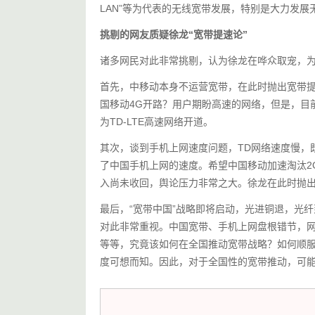
LAN”等为代表的无线宽带发展，特别是大力发展
挑剔的网友质疑徐龙“宽带提速论”
诸多网民对此非常挑剔，认为徐龙在哗众取宠，
首先，中移动本身不运营宽带，在此时抛出宽带
国移动4G开路？用户期盼高速的网络，但是，目
为TD-LTE高速网络开道。
其次，谈到手机上网速度问题，TD网络速度慢，
了中国手机上网的速度。希望中国移动加速淘汰2
入尚未收回，舆论压力非常之大。徐龙在此时抛
最后，“宽带中国”战略即将启动，光进铜退，光纤到
对此非常重视。中国宽带、手机上网盘根错节，
等等，究竟该如何在全国推动宽带战略？如何顺
度可想而知。因此，对于全国性的宽带推动，可能