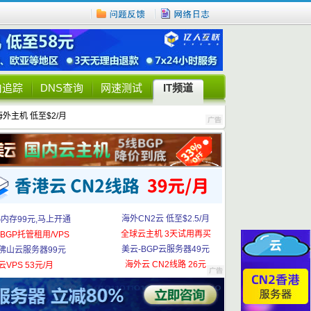
由追踪
DNS查询
网速测试
IT频道
海外主机 低至$2/月
海外CN2云 低至$2.5/月
G内存99元,马上开通
全球云主机 3天试用再买
BGP托管租用/VPS
美云-BGP云服务器49元
佛山云服务器99元
海外云 CN2线路 26元
云VPS 53元/月