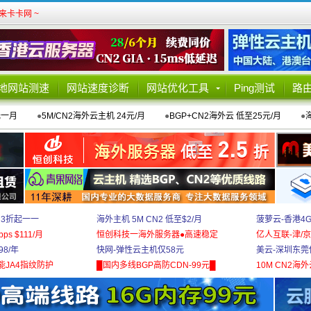
卡卡网 ~
地网站测速
网站速度诊断
网站优化工具
Ping测试
路
元一月
●
5M/CN2海外云主机 24元/月
●
BGP+CN2海外云 低至25元/月
●
 3折起一一
海外主机 5M CN2 低至$2/月
菠萝云-香港4
bps $111/月
恒创科技一海外服务器●高速稳定
亿人互联-津/京
8/年
快网-弹性云主机仅58元
美云-深圳东莞
能JA4指纹防护
█国内多线BGP高防CDN-99元█
10M CN2海外