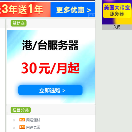
赞助商
关闭
栏目分类
网速测试
网速宽带