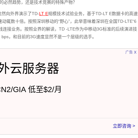
上的必然趋势，还是技术竞赛的特殊产物？
忽然向外界演示了TD-
LT E
规模技术试验业务，基于TD-LT E数据卡的高速
辄数十倍。按照深圳移动的“野心”，此举意味着深圳在全国TD-LTE“6
连接业务。按照业界的解读，TD -LTE作为中移动3G标准的后续演进技
 bps，和目前的3G速度显然不是一个层级的选手。
x
广告
外云服务器
CN2/GIA 低至$2/月
立即咨询 >