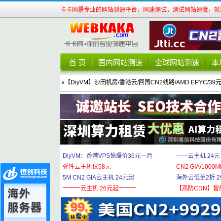
卡卡网是专业的网站测速平台，网速测试，测试网站速度，就来
首 页
国内网站测速
全球网站测速
本
●
【DiyVM】沙田机房/香港云/回国CN2线路/AMD EPYC/39
DiyVM：香港VPS惊爆价36元一月
一一云主机 24元
弹性云主机仅58元
CN2 GIA/1000M
5M CN2 GIA云主机 24元起
海外云低至2折 29
一一一云主机 26元起一一一
【高防CDN】智