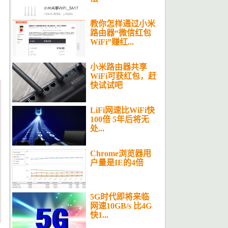
教你怎样通过小米
路由器“微信红包
WiFi”赚红...
小米路由器共享
WiFi可获红包，赶
快试试吧
LiFi网速比WiFi快
100倍 5年后将无
处...
Chrome浏览器用
户量是IE的4倍
5G时代即将来临
网速10GB/s 比4G
快1...