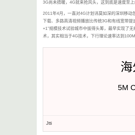
3G尚未捂暖，4G就来抢风头，这到底是速度至
2011年4月，一直对4G计划讳莫如深的深圳移动
下载、多路高清视频播放比传统3G和有线宽带提速动
+1”规模技术试验城市中拔得头筹，最早实现了无线
术，其实相当于4G技术，下行理论速率达到100M
海
5M 
Jtti