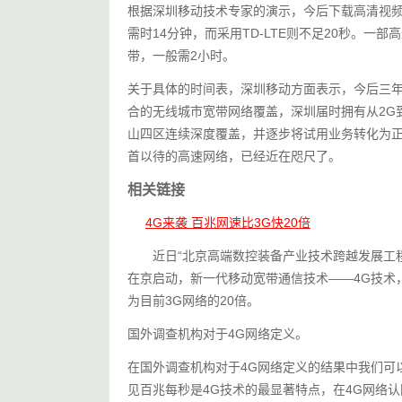
根据深圳移动技术专家的演示，今后下载高清视频
需时14分钟，而采用TD-LTE则不足20秒。一
带，一般需2小时。
关于具体的时间表，深圳移动方面表示，今后三年会在深圳建设G
合的无线城市宽带网络覆盖，深圳届时拥有从2G到4
山四区连续深度覆盖，并逐步将试用业务转化为正
首以待的高速网络，已经近在咫尺了。
相关链接
4G来袭 百兆网速比3G快20倍
       近日“北京高端数控装备产业技术跨越发展
在京启动，新一代移动宽带通信技术——4G技术
为目前3G网络的20倍。
国外调查机构对于4G网络定义。
在国外调查机构对于4G网络定义的结果中我们可以看
见百兆每秒是4G技术的最显著特点，在4G网络