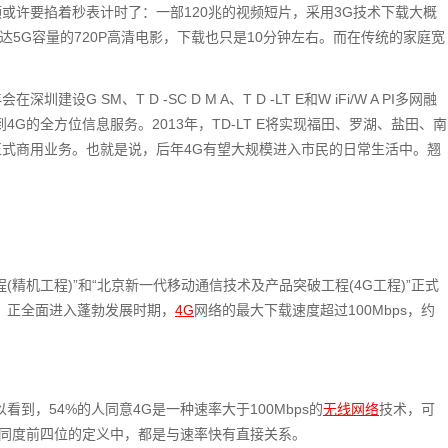
或许要掐着秒表计时了：一部120兆的视频短片，采用3G技术下载大概
部高达5G容量的720P高清电影，下载也只是10分钟左右。而在传统的家庭宽
 SM、T D -SC D M A、T D -LT E和W iFi/W A PI多网融
G的全方位信息服务。2013年，TD-LT E将实现福田、罗湖、盐田、南
式商用业务。也就是说，后年4G有望大规模进入市民的日常生活中。翘
工程(精机工程)”和“北京新一代移动通信技术及产品突破工程(4G工程)”正式
，正全面进入蓬勃发展时期，
4G
网络的最大下载速度超过100Mbps，约
到，54%的人同意4G是一种速率大于100Mbps的
无线网络
技术，可
认同度前四位的定义中，都是与速率快有直接关系。