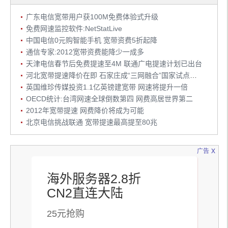
广东电信宽带用户获100M免费体验式升级
免费网速监控软件:NetStatLive
中国电信0元购智能手机 宽带资费5折起降
通信专家:2012宽带资费能降少一成多
天津电信春节后免费提速至4M 联通广电提速计划已出台
河北宽带提速降价在即 石家庄成“三网融合”国家试点城市
英国维珍传媒投资1.1亿英镑建宽带 网速将提升一倍
OECD统计:台湾网速全球倒数第四 网费高居世界第二
2012年宽带提速 网费降价将成为可能
北京电信挑战联通 宽带提速最高提至80兆
x
广告
海外服务器2.8折
CN2直连大陆
25元抢购