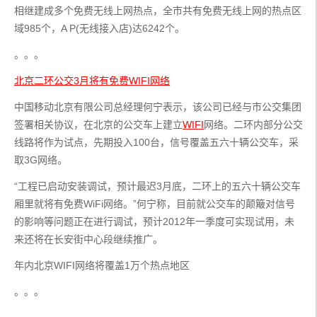
相继建成多个免费无线上网热点，全市共有免费无线上网的热点区
域985个，A P(无线接入店)达6242个。
。。。
北京二环公交3月将有免费WIFI网络
中国移动北京有限公司总经理何宁表示，该公司已经与市公交集团
签署相关协议，在北京的公交车上建立
WIFI
网络。二环内部分公交
线路将作为试点，先期投入100台，信号覆盖五六十辆公交车，采
取3G网络。
“工程已启动安装调试，预计最迟3月底，二环上的五六十辆公交车
厢里就将有免费WiFi网络。”何宁称，目前就公交车的颠簸对信号
的影响等问题正在进行调试，预计2012年一季度可实现试用，未
来还将在长安街中心段继续推广。
年内北京WIFI网络将覆盖1万个热点地区
。。。