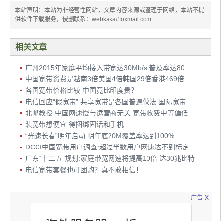
本站声明：本站为非经营性网站，文章内容来源或整理于网络，本站不提
供软件下载服务，侵删联系：webkaka#foxmail.com
相关文章
广州2015年家庭平均接入带宽达30Mb/s 普及率达80%以上
中国宽带资费是越南3倍美国4倍韩国29倍香港469倍
各国宽带价格比较 中国竟比印度贵？
电信回应“假宽带” 共享宽带是各国普遍做法 国际宽带价格不具可比性
北邮教授:中国网速慢与运营商无关 宽带收费中等偏低
装宽带想便宜 得捆绑固话和手机
“光速长春”明年启动 明年底20M覆盖率达到100%
DCCI中国宽带用户调查:超过半数用户网速达不到标定速度
广东“十二五”规划:家庭带宽网速将提高10倍 达30兆比特
电信宽带套餐也可团购？真不敢相信！
x
广告