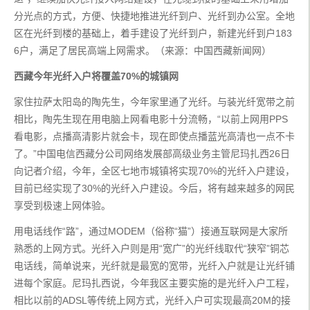
分光点的方式，方便、快捷地推进光纤到户、光纤到办公室。全地
区在光纤到楼的基础上，着手建设了光纤到户，新建光纤到户183
6户，满足了居民高端上网需求。（来源：中国西藏新闻网）
西藏今年光纤入户将覆盖70%的城镇网
家住拉萨太阳岛的陶先生，今年家里通了光纤。与装光纤宽带之前
相比，陶先生现在用电脑上网看电影十分流畅，“以前上网用PPS
看电影，点播高清影片就会卡，现在即使点播蓝光高清也一点不卡
了。”中国电信西藏分公司网络发展部高级业务主管尼玛扎西26日
向记者介绍，今年，全区七地市城镇将实现70%的光纤入户建设，
目前已经实现了30%的光纤入户建设。今后，将有越来越多的网民
享受到极速上网体验。
用电话线作“路”，通过MODEM（俗称“猫”）接通互联网是大家所
熟悉的上网方式。光纤入户则是用“宽广”的光纤线取代“狭窄”铜芯
电话线，简单说来，光纤就是最宽的宽带，光纤入户就是让光纤铺
进每个家庭。尼玛扎西说，今年我区主要实施的是光纤入户工程，
相比以前的ADSL等传统上网方式，光纤入户可实现最高20M的接