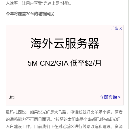
入速率，让用户享受“光速上网”体验。
今年将覆盖70%的城镇网民
x
广告
海外云服务器
5M CN2/GIA 低至$2/月
Jtti
立即咨询 >
尼玛扎西说，如果说光纤是大马路，电话线就好比羊肠小道，两者
的通畅能力不可同日而语。“拉萨的太阳岛整个岛都已经完成光纤
入户建设工作，目前我们正在对老城区进行线路改造和建设。资源