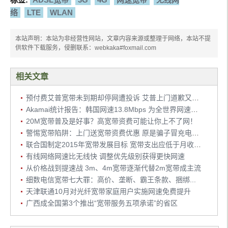
络
LTE
WLAN
本站声明：本站为非经营性网站，文章内容来源或整理于网络，本站不提
供软件下载服务，侵删联系：webkaka#foxmail.com
相关文章
预付费艾普宽带未到期却停网遭投诉 艾普上门道歉又补偿
Akamai统计报告：韩国网速13.8Mbps 为全世界网速最快的国家
20M宽带普及是好事？高宽带资费可能让你上不了网！
警惕宽带陷阱：上门送宽带资费优惠 原是骗子冒充电信员工
联合国制定2015年宽带发展目标 宽带支出应低于月收入5%
有线网络网速比无线快 调整优先级别获得更快网速
从价格战到提速战 3m、4m宽带逐渐代替2m宽带成主流
细数电信宽带七大罪：高价、垄断、霸王条款、捆绑...
天津联通10月对光纤宽带家庭用户实施网速免费提升
广西成全国第3个推出“宽带服务五项承诺”的省区