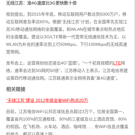
无线江苏：准4G速度比3G更快数十倍
规划提出，到2015年年底，移动互联网用户数达到5000万户，移
动互联网普及率达65%。根据“无线江苏”计划，在全国率先实现江
苏3G移动通信网络的全面覆盖，和WLAN在城市重点和热点地区
的全面覆盖。建设以3G/LTE等新一代宽带无线通信技术为主、以
WLAN为补充的速率达到上行50Mbps、下行100Mbps的无线高速
宽带网。
发布会上，运营商纷纷还提出4G“蓝图”。“一个初具规模的
LTE
网
络，速率会达到3G网的50倍”，江苏移动人士表示。江苏电信将建
设第四代移动通信网。江苏联通表示全网将具备“准4G速度”。
相关链接
“无线江苏”建设 2012年底全省WiFi热点20万
目前，江苏电信WiFi公共区域信息点超过3万个，位居全国第一，
覆盖省内100%的交通枢纽、90%的三星级及以上酒店宾馆、80%
的校园。在飞机场、火车站、酒店、咖啡馆……有WiFi信息点覆盖
的地方，都可以高速上网。