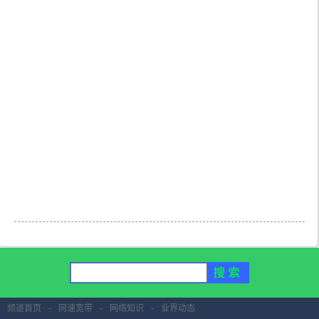
频道首页
-
网速宽带
-
网络知识
-
业界动态