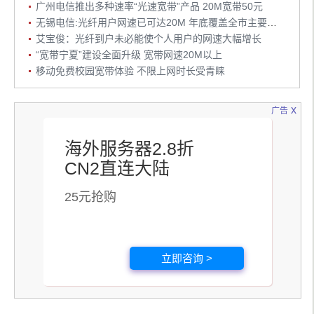
广州电信推出多种速率“光速宽带”产品 20M宽带50元
无锡电信:光纤用户网速已可达20M 年底覆盖全市主要小区
艾宝俊：光纤到户未必能使个人用户的网速大幅增长
“宽带宁夏”建设全面升级 宽带网速20M以上
移动免费校园宽带体验 不限上网时长受青睐
x
广告
海外服务器2.8折
CN2直连大陆
25元抢购
立即咨询 >