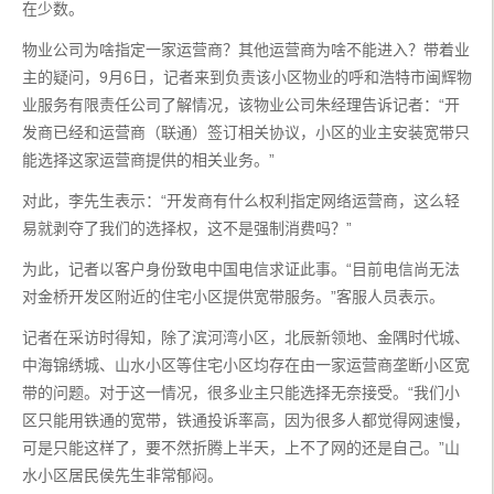
在少数。
物业公司为啥指定一家运营商？其他运营商为啥不能进入？带着业
主的疑问，9月6日，记者来到负责该小区物业的呼和浩特市闽辉物
业服务有限责任公司了解情况，该物业公司朱经理告诉记者：“开
发商已经和运营商（联通）签订相关协议，小区的业主安装宽带只
能选择这家运营商提供的相关业务。”
对此，李先生表示：“开发商有什么权利指定网络运营商，这么轻
易就剥夺了我们的选择权，这不是强制消费吗？”
为此，记者以客户身份致电中国电信求证此事。“目前电信尚无法
对金桥开发区附近的住宅小区提供宽带服务。”客服人员表示。
记者在采访时得知，除了滨河湾小区，北辰新领地、金隅时代城、
中海锦绣城、山水小区等住宅小区均存在由一家运营商垄断小区宽
带的问题。对于这一情况，很多业主只能选择无奈接受。“我们小
区只能用铁通的宽带，铁通投诉率高，因为很多人都觉得网速慢，
可是只能这样了，要不然折腾上半天，上不了网的还是自己。”山
水小区居民侯先生非常郁闷。