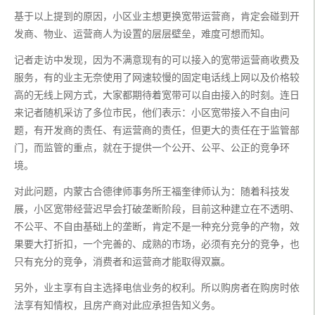
基于以上提到的原因，小区业主想更换宽带运营商，肯定会碰到开
发商、物业、运营商人为设置的层层壁垒，难度可想而知。
记者走访中发现，因为不满意现有的可以接入的宽带运营商收费及
服务，有的业主无奈使用了网速较慢的固定电话线上网以及价格较
高的无线上网方式，大家都期待着宽带可以自由接入的时刻。连日
来记者随机采访了多位市民，他们表示：小区宽带接入不自由问
题，有开发商的责任、有运营商的责任，但更大的责任在于监管部
门，而监管的重点，就在于提供一个公开、公平、公正的竞争环
境。
对此问题，内蒙古合德律师事务所王福奎律师认为：随着科技发
展，小区宽带经营迟早会打破垄断阶段，目前这种建立在不透明、
不公平、不自由基础上的垄断，肯定不是一种充分竞争的产物，效
果要大打折扣，一个完善的、成熟的市场，必须有充分的竞争，也
只有充分的竞争，消费者和运营商才能取得双赢。
另外，业主享有自主选择电信业务的权利。所以购房者在购房时依
法享有知情权，且房产商对此应承担告知义务。