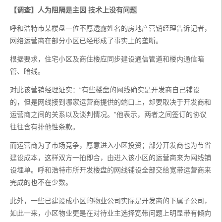
【调查】人为阻隔是主因 技术上没有问题
呼和浩特市某楼盘一位不愿透露姓名的房地产营销经理告诉记者，
网络运营商在部分小区已经形成了事实上的垄断。
根据要求，住宅小区及商住楼应同步建设通信管道和楼内通信暗
管、暗线。
对此该营销经理证实：“有些楼盘的网线确实是开发商自己铺设
的，但是网线接到哪家运营商提供的端口上，却要取决于开发商和
运营商之间的关系以及谈判情况。”他表示，两者之间签订的协议
往往含有排他性条款。
而运营商为了市场竞争，愿意进入小区投资；部分开发商也为节省
建设成本，这样双方一拍即合，由进入该小区的运营商来为网线铺
设埋单。呼和浩特市所开发楼盘的网线铺设全部交给宽带运营商来
完成的也不在少数。
此外，一些已建设成小区的物业公司实际是开发商的下属子公司，
如此一来，小区物业更是在对待业主选择宽带问题上明显带有倾向