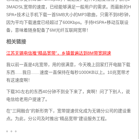
3MADSL宽带的速度，已经能够满足一般用户的需求。而最新的H
SPA+技术让手机下载一首5MB大小的MP3歌曲，只需不到8秒钟，
因为平均下载速度已经超过了600Kbps。手持HSPA+移动互联设
备，意味着随身配备了6M光纤互联网宽带！
相关链接
江苏无锡电信推“精品宽带”，乡镇普遍达到8M带宽网速
我以前一直是4兆宽带，用的很满意，今天晚上回家打开电脑下载
东西......我日.......速度一直保持在每秒1000KB以上。10兆宽带才
有这速度啊！
下载3G左右的东西40分钟不到全下来了，爽啊！问了下别人，说
电信给老用户提速了。
在“三网融合”的新形势下，宽带提速优化成为无锡分公司的建设重
点。为此，分公司及时推出“精品宽带”建设服务工程。
。。。