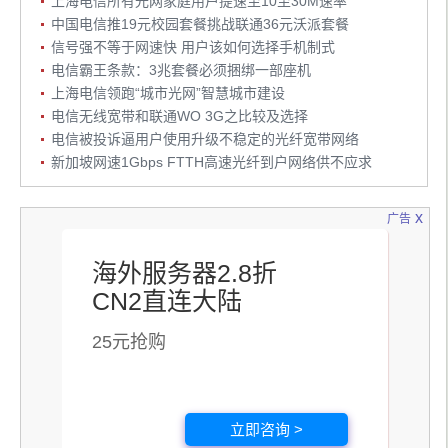
上海电信所有光网家庭用户提速至10至30M速率
中国电信推19元校园套餐挑战联通36元沃派套餐
信号强不等于网速快 用户该如何选择手机制式
电信霸王条款：3兆套餐必须捆绑一部座机
上海电信领跑“城市光网”智慧城市建设
电信无线宽带和联通WO 3G之比较及选择
电信被投诉逼用户使用升级不稳定的光纤宽带网络
新加坡网速1Gbps FTTH高速光纤到户网络供不应求
x
广告
海外服务器2.8折
CN2直连大陆
25元抢购
立即咨询 >