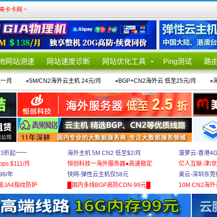
卡卡网 ~
地网站测速
网站速度诊断
网站优化工具
Ping测试
路
元一月
●
5M/CN2海外云主机 24元/月
●
BGP+CN2海外云 低至25元/月
●
 3折起一一
海外主机 5M CN2 低至$2/月
菠萝云-香港4
bps $111/月
恒创科技一海外服务器●高速稳定
亿人互联-津/京
8/年
快网-弹性云主机仅58元
美云-深圳东莞
能JA4指纹防护
█国内多线BGP高防CDN-99元█
10M CN2海外