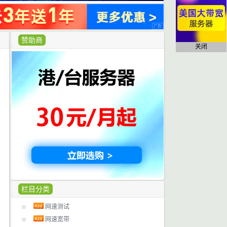
赞助商
关闭
栏目分类
网速测试
网速宽带