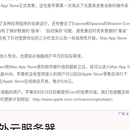
c App Store正式发售，这也是苹果第一次淘汰了光盘来发售全新的操作系
种应用程序的全屏运行，还有整合了Expose和Spaces的Mission Con
针对文档有了保护数据的“版本”、“自动保存”功能、避免重启时丢失数据的“重返”
也有了针对宽屏优化的三分栏显示以及一些易用性升级，Mac App Store
on更加人性化，也更贴近电脑用户平日的实际需求。
eopard和Mac App Store里的软件都升级到最新之后，就可以进入Mac App S
n的大小是4GB，苹果称没有宽带接入的用户可以前往Apple Store零售店进行下
pple Store在线商店开卖，售价528元。
ac电脑的用户，苹果在8月19日前都提供Lion的免费升级。我们也提醒这些
：http://www.apple.com.cn/macosx/uptodate/。
x
广告
外云服务器