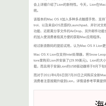
会上详细介绍了Lion的新特性。今天，Lion在Ma
统。
该版本的Mac OS X加入多种多点触摸手势、支持了多
trol、以及来自iOS灵感的Launchpad、并
功能、近距离分享文件的AirDrop、另外邮件功能
的加入使消费者极其方便的获取Mac应用程序。
经过新浪数码的提前试用，认为Mac OS X Li
Mac OS X Lion仅支持Intel处理器，将Snow L
tore里购买Lion并安装了(29.99美元)。Lio
载，而且用于安装Lion的USB驱动器将于8月下旬在A
而对于2011年6月6日到7月20日之间购买全新M
消费者注意按期升级到Lion，详情请参考苹果提供的更新计划网站
海