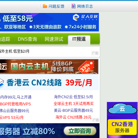
由追踪
DNS查询
网速测试
IT频道
海外主机 低至$2/月
海外CN2云 低至$2.5/月
G内存99元,马上开通
全球云主机 3天试用再买
BGP托管租用/VPS
美云-BGP云服务器49元
佛山云服务器99元
海外云 CN2线路 26元
云VPS 53元/月