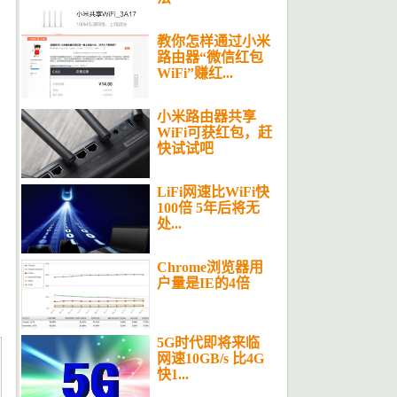
教你怎样通过小米
路由器“微信红包
WiFi”赚红...
小米路由器共享
WiFi可获红包，赶
快试试吧
LiFi网速比WiFi快
100倍 5年后将无
处...
Chrome浏览器用
户量是IE的4倍
5G时代即将来临
网速10GB/s 比4G
快1...