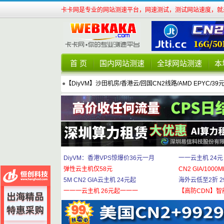
卡卡网是专业的网站测速平台，网速测试，测试网站速度，就来
首 页
国内网站测速
全球网站测速
本
●
【DiyVM】沙田机房/香港云/回国CN2线路/AMD EPYC/39
DiyVM：香港VPS惊爆价36元一月
一一云主机 24元
弹性云主机仅58元
CN2 GIA/1000M
5M CN2 GIA云主机 24元起
海外云低至2折 29
一一一云主机 26元起一一一
【高防CDN】智