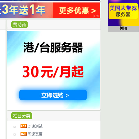
赞助商
关闭
栏目分类
网速测试
网速宽带