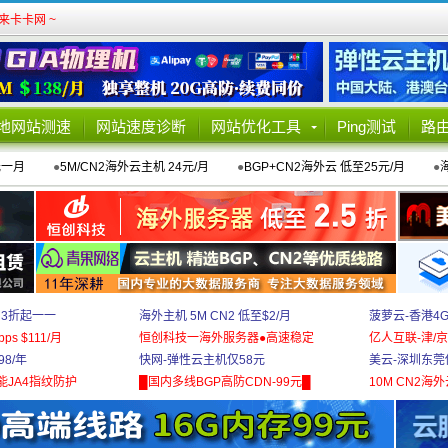
卡卡网 ~
地网站测速
网站速度诊断
网站优化工具
Ping测试
路
元一月
●
5M/CN2海外云主机 24元/月
●
BGP+CN2海外云 低至25元/月
●
 3折起一一
海外主机 5M CN2 低至$2/月
菠萝云-香港4
bps $111/月
恒创科技一海外服务器●高速稳定
亿人互联-津/京
8/年
快网-弹性云主机仅58元
美云-深圳东莞
能JA4指纹防护
█国内多线BGP高防CDN-99元█
10M CN2海外