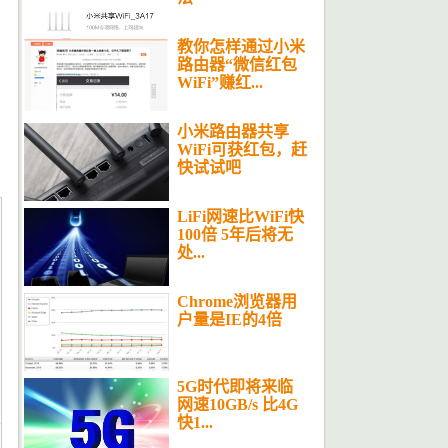
教你怎样通过小米
路由器“微信红包
WiFi”赚红...
小米路由器共享
WiFi可获红包，赶
快试试吧
LiFi网速比WiFi快
100倍 5年后将无
处...
Chrome浏览器用
户量是IE的4倍
5G时代即将来临
网速10GB/s 比4G
快1...