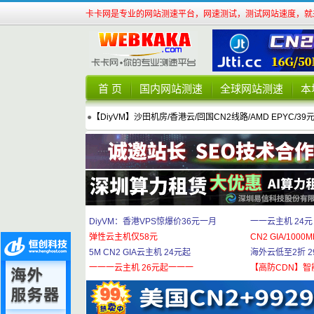
卡卡网是专业的网站测速平台，网速测试，测试网站速度，就来
首 页
国内网站测速
全球网站测速
本
●
【DiyVM】沙田机房/香港云/回国CN2线路/AMD EPYC/39
DiyVM：香港VPS惊爆价36元一月
一一云主机 24元
弹性云主机仅58元
CN2 GIA/1000M
5M CN2 GIA云主机 24元起
海外云低至2折 29
一一一云主机 26元起一一一
【高防CDN】智