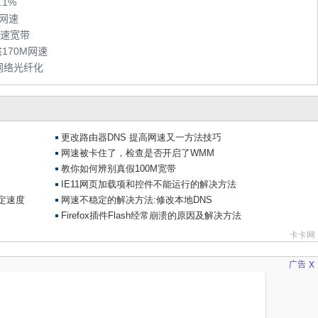
1%
的网速
高速宽带
提供170M网速
网络光纤化
x
广告