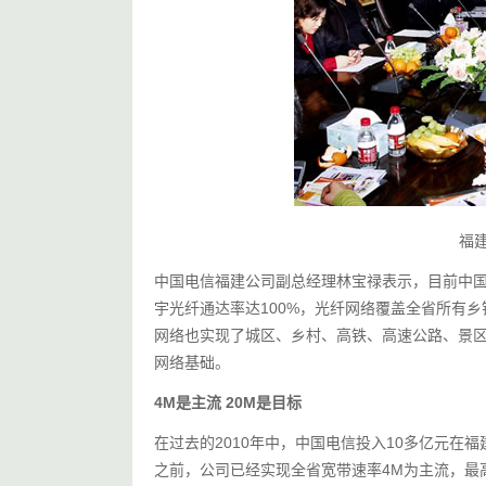
福建
中国电信福建公司副总经理林宝禄表示，目前中
宇光纤通达率达100%，光纤网络覆盖全省所有乡
网络也实现了城区、乡村、高铁、高速公路、景区
网络基础。
4M是主流 20M是目标
在过去的2010年中，中国电信投入10多亿元在福
之前，公司已经实现全省宽带速率4M为主流，最高