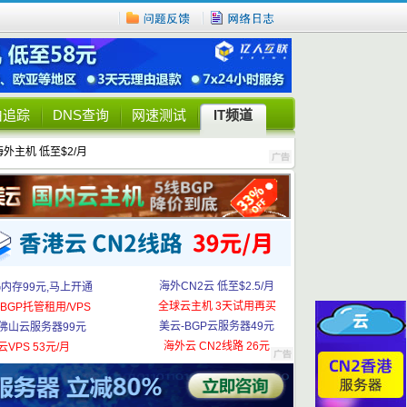
由追踪
DNS查询
网速测试
IT频道
海外主机 低至$2/月
海外CN2云 低至$2.5/月
G内存99元,马上开通
全球云主机 3天试用再买
BGP托管租用/VPS
美云-BGP云服务器49元
佛山云服务器99元
海外云 CN2线路 26元
云VPS 53元/月