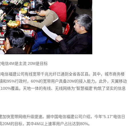
电信4M是主流 20M是目标
国电信福建公司有线宽带千兆光纤已通到全省各区县。其中，城市商务楼
镇和95%行政村，60%的宽带用户具备20M的接入能力。此外，天翼移动
100%覆盖。天地一体的有线、无线网络为“智慧福建”构筑了坚实的信息
建加快宽带网络升级提速。据中国电信福建公司介绍，今年“5.17”电信日
20M的目标，其中4M以上速率用户占比达到80%。