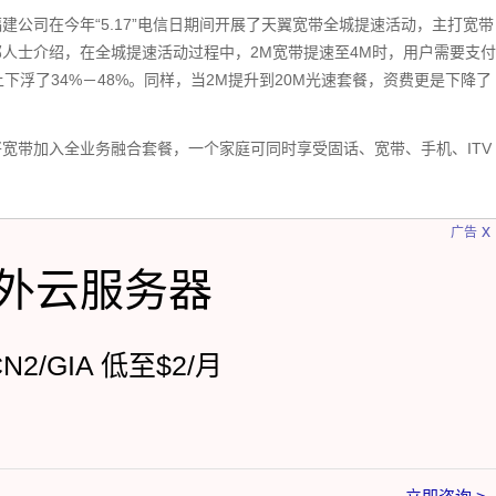
公司在今年“5.17”电信日期间开展了天翼宽带全城提速活动，主打宽带
人士介绍，在全城提速活动过程中，2M宽带提速至4M时，用户需要支付
下浮了34%－48%。同样，当2M提升到20M光速套餐，资费更是下降了
宽带加入全业务融合套餐，一个家庭可同时享受固话、宽带、手机、ITV
。
x
广告
外云服务器
CN2/GIA 低至$2/月