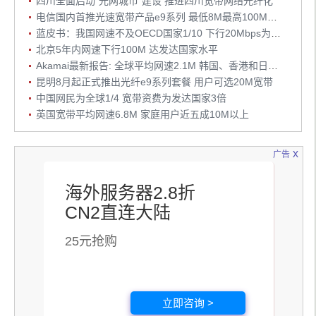
四川全面启动“光网城市”建设 推进四川宽带网络光纤化
电信国内首推光速宽带产品e9系列 最低8M最高100M接入
蓝皮书：我国网速不及OECD国家1/10 下行20Mbps为宽带发展目标
北京5年内网速下行100M 达发达国家水平
Akamai最新报告: 全球平均网速2.1M 韩国、香港和日本占前三位
昆明8月起正式推出光纤e9系列套餐 用户可选20M宽带
中国网民为全球1/4 宽带资费为发达国家3倍
英国宽带平均网速6.8M 家庭用户近五成10M以上
x
广告
海外服务器2.8折
CN2直连大陆
25元抢购
立即咨询 >