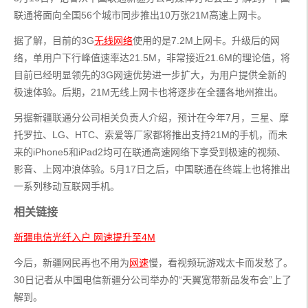
联通将面向全国56个城市同步推出10万张21M高速上网卡。
据了解，目前的3G
无线网络
使用的是7.2M上网卡。升级后的网
络，单用户下行峰值速率达21.5M，非常接近21.6M的理论值，将
目前已经明显领先的3G网速优势进一步扩大，为用户提供全新的
极速体验。后期，21M无线上网卡也将逐步在全疆各地州推出。
另据新疆联通分公司相关负责人介绍，预计在今年7月，三星、摩
托罗拉、LG、HTC、索爱等厂家都将推出支持21M的手机，而未
来的iPhone5和iPad2均可在联通高速网络下享受到极速的视频、
影音、上网冲浪体验。5月17日之后，中国联通在终端上也将推出
一系列移动互联网手机。
相关链接
新疆电信光纤入户 网速提升至4M
今后，新疆网民再也不用为
网速
慢，看视频玩游戏太卡而发愁了。
30日记者从中国电信新疆分公司举办的“天翼宽带新品发布会”上了
解到。