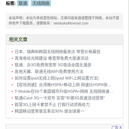
标签:
联通
无线网络
本站声明：本站为非经营性网站，文章内容来源或整理于网络，本站不提
供软件下载服务，侵删联系：webkaka#foxmail.com
相关文章
日本、瑞典和韩国无线网络最发达 带宽价格最低
青海电信光网建设 推宽带免费大提速活动
联通：办3G免费用宽带 3G电话全国无漫游
各地天翼、联通无线WiFi免费使用方法
如何设置ipad无线上网(ipad WiFi上网设置方法)
【现场测速】台湾推HSPA+移动上网 网速比HSPA快一倍
T-Mobile在56个美国城市升级HSPA+网络 无线网络速度提高一倍
联通iCard 3G一卡双号 实现“中港3G高速流动宽带”
假冒3G上网卡累禁不止 打假行动须再给力
韩国移动宽带普及率近90% 居全球第一
x
广告