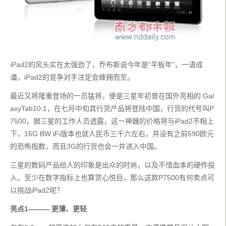
iPad2的风头实在太强劲了，乔布斯说今年是“平板年”，一语成
谶，iPad2的竞争对手注定会蜂拥而至。
最近又将隆重登场的一员猛将，便是三星年初曾在国外亮相的 Gal
axyTab10.1，在七月中旬其行货产品将登陆中国，行货的代号叫P
7500，据三星的工作人员透露，这一神器的价格将与iPad2不相上
下，16G BW iFi版本也就人民币三千六左右，并没有之前590欧元
的恐怖指数，而且3G的行货也会一并进入中国。
三星的数码产品给人的印象是出众的时尚，以及不惜血本的硬件投
入，至少在数字指标上也算赏心悦目，那么这款P7500有何卖点可
以挑战iPad2呢？
亮点1——— 更薄、更轻