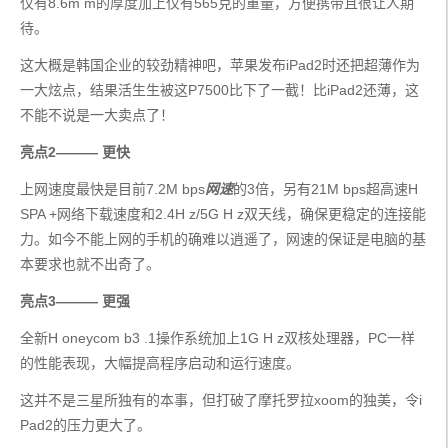
仅有8.6m m的厚度加上仅有565克的重量，方便携带且很让人期
待。
这大概是韩国企业的较劲精神吧，苹果发布iPad2时还把超薄作为
一大炫点，结果活生生被这P7500比下了一截！比iPad2还薄，这
不能不说是一大卖点了！
亮点2——— 更快
上网速度最快是目前7.2M bps
网速
的3倍，另有21M bps超高速H 
SPA +网络下载速度和2.4H z/5G H z双天线，确保更稳定的连接能
力。如今不能上网的手机的确难以逍遥了，网速的保证是电脑的基
本要求也就不出奇了。
亮点3——— 更强
全新H oneycom b3 .1操作系统加上1G H z双核处理器，PC一样
的性能表现，大幅提高程序启动和运行速度。
这并不是三星所独有的本事，但打破了摩托罗拉xoom的独美，令i
Pad2的压力更大了。