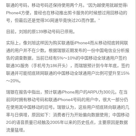
联通的号码，移动号码还保持使用两个月。“因为越使用就越觉得i
Phone4方便，曾经也在移动推出剪卡服务的时候想过用回移动的
号，但最后还是觉得3G网速毕竟快过2G而作罢。”
目前，刘旭的原139移动号码已停用。
实际上，像刘旭这样因为购买联通版iPhone4而从移动彻底转网联
通的用户并不在少数。根据瑞银近期发布的一份中国电信业分析报
告的调查数据，当前已经有5%～10%的中国移动全球通用户签约
联通3G服务（手机号为186开头），而瑞银预计到今年年底，签约
联通并可能彻底转网联通的中国移动全球通用户比例可望升至15%
～20%。
瑞银在报告中指出，预计联通iPhone用户的ARPU为300元。在当
前同时拥有移动号码和联通iPhone4号码的用户中，很大一部分仍
在使用其中国移动的旧号。瑞银认为，这些用户彻底转向联通的几
率与日俱增，原因如下：消费者行为开始偏向数据使用；中国移动
2G的语音质量已经触及2005年以来的历史低点，主要原因是数据
流量猛增。