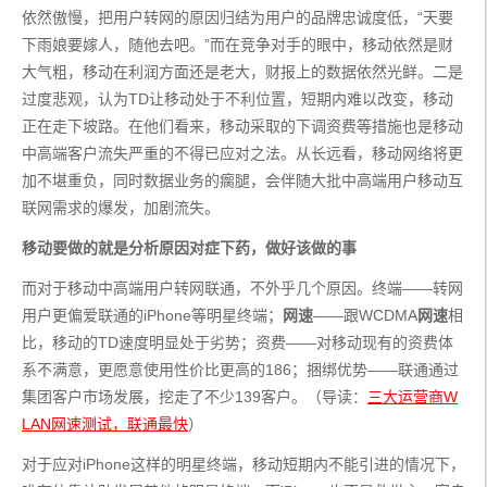
依然傲慢，把用户转网的原因归结为用户的品牌忠诚度低，“天要
下雨娘要嫁人，随他去吧。”而在竞争对手的眼中，移动依然是财
大气粗，移动在利润方面还是老大，财报上的数据依然光鲜。二是
过度悲观，认为TD让移动处于不利位置，短期内难以改变，移动
正在走下坡路。在他们看来，移动采取的下调资费等措施也是移动
中高端客户流失严重的不得已应对之法。从长远看，移动网络将更
加不堪重负，同时数据业务的瘸腿，会伴随大批中高端用户移动互
联网需求的爆发，加剧流失。
移动要做的就是分析原因对症下药，做好该做的事
而对于移动中高端用户转网联通，不外乎几个原因。终端——转网
用户更偏爱联通的iPhone等明星终端；
网速
——跟WCDMA
网速
相
比，移动的TD速度明显处于劣势；资费——对移动现有的资费体
系不满意，更愿意使用性价比更高的186；捆绑优势——联通通过
集团客户市场发展，挖走了不少139客户。（导读：
三大运营商W
LAN网速测试，联通最快
）
对于应对iPhone这样的明星终端，移动短期内不能引进的情况下，