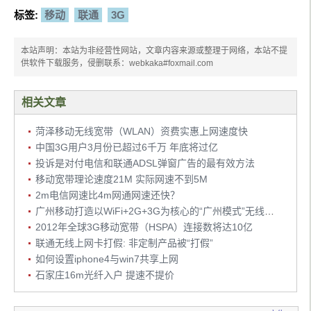
标签:
移动
联通
3G
本站声明：本站为非经营性网站，文章内容来源或整理于网络，本站不提
供软件下载服务，侵删联系：webkaka#foxmail.com
相关文章
菏泽移动无线宽带（WLAN）资费实惠上网速度快
中国3G用户3月份已超过6千万 年底将过亿
投诉是对付电信和联通ADSL弹窗广告的最有效方法
移动宽带理论速度21M 实际网速不到5M
2m电信网速比4m网通网速还快？
广州移动打造以WiFi+2G+3G为核心的“广州模式”无线城市
2012年全球3G移动宽带（HSPA）连接数将达10亿
联通无线上网卡打假: 非定制产品被“打假”
如何设置iphone4与win7共享上网
石家庄16m光纤入户 提速不提价