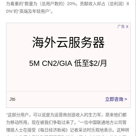
为看重的“数量为（总用户数的）20%，贡献收入却占（总利润）8
0%”的“高端及年轻用户”。
x
广告
海外云服务器
5M CN2/GIA 低至$2/月
Jtti
立即咨询 >
“这部分用户，可以说是为运营商创造收入的生力军，原来他们都
为移动所用，现在被我们争取过来了。”一位中国联通地方公司管
理层人士在接受《每日经济新闻》记者采访时乐观地表示。这种转