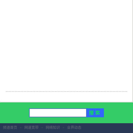
频道首页
-
网速宽带
-
网络知识
-
业界动态