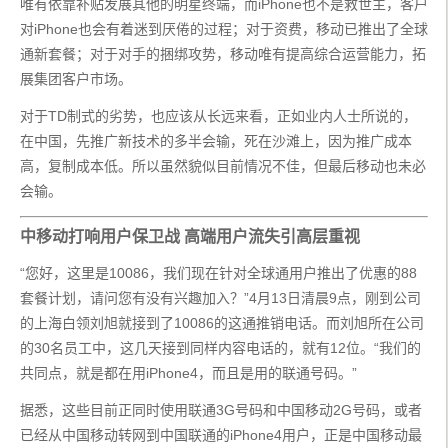
唯有依靠补贴发展其他的明星终端，而iPhone也不是救世主，客户
对iPhone也会有着迷到厌倦的过程；对于资费，移动已推出了全球
通新套餐；对于对手的捆绑攻势，移动唯有提高综合运营能力，拓
展集团客户市场。
对于TD制式的劣势，也应该从长远来看，正如业内人士所说的，
在中国，先推广新技术的多半会输，死在沙滩上，因为推广成本
高，复制成本低。所以虽然貌似目前情况不佳，但最后移动也未必
会输。
中移动打响用户保卫战 高端用户流失引高层重视
“您好，这里是10086，我们现在针对全球通用户推出了优惠的88
套餐计划，请问您有没有兴趣加入？”4月13日清晨9点，刚到公司
的上海白领刘旭就接到了10086的这通推销电话。而刘旭所在公司
的30名员工中，这几天接到同样内容电话的，就有12位。“我们的
共同点，就是都在用iPhone4，而且是用的联通号码。”
据悉，这些目前正同时使用联通3G号码和中国移动2G号码，或者
已经从中国移动转网到中国联通的iPhone4用户，正是中国移动最