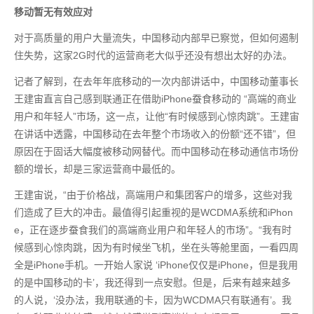
移动暂无有效应对
对于高质量的用户大量流失，中国移动内部早已察觉，但如何遏制
住失势，这家2G时代的运营商老大似乎还没有想出太好的办法。
记者了解到，在去年年底移动的一次内部讲话中，中国移动董事长
王建宙直言自己感到联通正在借助iPhone蚕食移动的 “高端的商业
用户和年轻人”市场，这一点，让他“有时候感到心惊肉跳”。王建宙
在讲话中透露，中国移动在去年整个市场收入的份额“还不错”，但
原因在于固话大幅度被移动网替代。而中国移动在移动通信市场份
额的增长，却是三家运营商中最低的。
王建宙说，“由于价格战，高端用户和集团客户的增多，这些对我
们造成了巨大的冲击。最值得引起重视的是WCDMA系统和iPhon
e，正在逐步蚕食我们的高端商业用户和年轻人的市场”。“我有时
候感到心惊肉跳，因为有时候坐飞机，坐在头等舱里面，一看四周
全是iPhone手机。一开始人家说 ‘iPhone仅仅是iPhone，但是我用
的是中国移动的卡’，我还得到一点安慰。但是，后来有越来越多
的人说，‘没办法，我用联通的卡，因为WCDMA只有联通有’。我