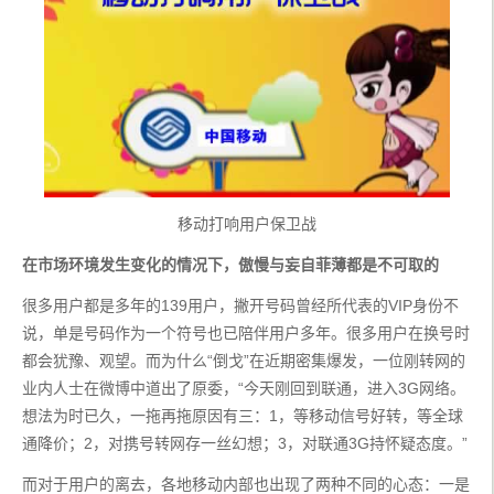
移动打响用户保卫战
在市场环境发生变化的情况下，傲慢与妄自菲薄都是不可取的
很多用户都是多年的139用户，撇开号码曾经所代表的VIP身份不
说，单是号码作为一个符号也已陪伴用户多年。很多用户在换号时
都会犹豫、观望。而为什么“倒戈”在近期密集爆发，一位刚转网的
业内人士在微博中道出了原委，“今天刚回到联通，进入3G网络。
想法为时已久，一拖再拖原因有三：1，等移动信号好转，等全球
通降价；2，对携号转网存一丝幻想；3，对联通3G持怀疑态度。”
而对于用户的离去，各地移动内部也出现了两种不同的心态：一是