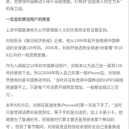
变，也使得中国移动不得不采取措施，打响对“创造收入的生力军”
的保卫战。
一位忠实移动用户的转变
上述中国联通地方公司管理层人士的乐观完全有证据支持。
刘旭告诉《每日经济新闻》记者，他从1999年起开始使用中国移
动的全球通139号码。2005年，刘旭开始选用全球通“88套餐”中18
8元/月的一档资费套餐。
作为入网超过10年的中国移动用户，刘旭本以为自己会一直将139
号码使用下去。所以2009年购入自己的第一部iPhone后，刘旭依
然使用的是中国移动号码，“当时并没有觉得中国移动的GPRS网络
网速跟不上。只是每个月话费开销明显增加，一般都会超过三百
元”。
去年9月25日，刘旭在联通发售iPhone4的第一天就下手了，“当时
只是觉得话费补贴很到位，等于手机是白送的，加上卡是小卡，就
顺便办了联通的号，但我那时打算主要还是用原来那个移动的
号”。但到了春节期间，刘旭就发送短信给亲朋好友自己准备换成