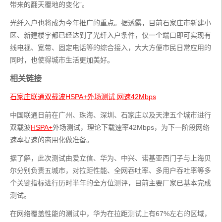
带来的翻天覆地的变化”。
光纤入户也将成为今年推广的重点。据透露，目前石家庄市新建小
区、新建楼宇都已经达到了光纤入户条件，仅一个端口即可实现有
线电视、宽带、固定电话等的综合接入，大大方便市民日常应用的
同时，也使得城市生活更加美好。
相关链接
石家庄联通双载波HSPA+外场测试 网速42Mbps
中国联通日前在广州、珠海、深圳、石家庄以及天津五个城市进行
双载波
HSPA+
外场测试，理论下载速率42Mbps，为下一阶段网络
速率提速的商用化做准备。
据了解，此次测试由爱立信、华为、中兴、诺基亚西门子与上海贝
尔分别负责五城市，对拉距性能、全网吞吐率、多用户吞吐率等多
个关键指标进行历时半年的全方位测评，目前主要厂家已基本完成
测试。
在网络覆盖性能的测试中，华为在拉距测试上有67%左右的区域，