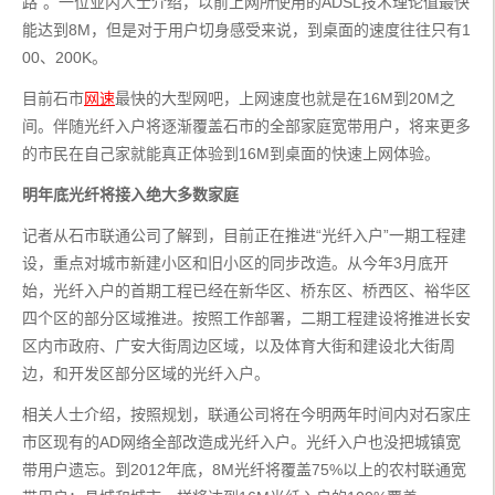
路”。一位业内人士介绍，以前上网所使用的ADSL技术理论值最快
能达到8M，但是对于用户切身感受来说，到桌面的速度往往只有1
00、200K。
目前石市
网速
最快的大型网吧，上网速度也就是在16M到20M之
间。伴随光纤入户将逐渐覆盖石市的全部家庭宽带用户，将来更多
的市民在自己家就能真正体验到16M到桌面的快速上网体验。
明年底光纤将接入绝大多数家庭
记者从石市联通公司了解到，目前正在推进“光纤入户”一期工程建
设，重点对城市新建小区和旧小区的同步改造。从今年3月底开
始，光纤入户的首期工程已经在新华区、桥东区、桥西区、裕华区
四个区的部分区域推进。按照工作部署，二期工程建设将推进长安
区内市政府、广安大街周边区域，以及体育大街和建设北大街周
边，和开发区部分区域的光纤入户。
相关人士介绍，按照规划，联通公司将在今明两年时间内对石家庄
市区现有的AD网络全部改造成光纤入户。光纤入户也没把城镇宽
带用户遗忘。到2012年底，8M光纤将覆盖75%以上的农村联通宽