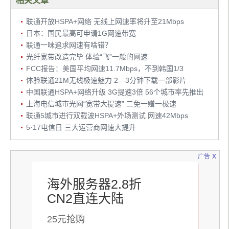
相关文章
联通开放HSPA+网络 无线上网速率将升至21Mbps
日本：国民最高可申请1G网速带宽
联通一味追求网速有啥错？
光纤宽带改造完毕 体验“飞”一般的网速
FCC报告：美国平均网速11.7Mbps，不到韩国1/3
体验联通21M无线极速魅力 2—3分钟下载一部影片
中国联通HSPA+网络升级 3G提速3倍 56个城市率先推出
上海电信城市光网“宽带大提速” 二免一赠一极速
联通5城市进行双载波HSPA+外场测试 网速42Mbps
5·17电信日 三大运营商网速大提升
x
广告
海外服务器2.8折
CN2直连大陆
25元抢购