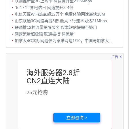
联通推新型3G上网卡 网速提升至21.6Mbps
“5·17”世界电信日 网速提升3-4倍
电信天翼WiFi热点超12万个 免费体验网速最快10M
山东联通3G网速再提3倍 最大下行速率可达21Mbps
联通推12种流量提醒服务 仅靠短信提醒不够用
网速流量超极限 联通被指“偷流量”
加拿大4G实际网速仅为承诺网速1/10，中国与加拿大网速比较
x
广告
海外服务器2.8折
CN2直连大陆
25元抢购
立即咨询 >