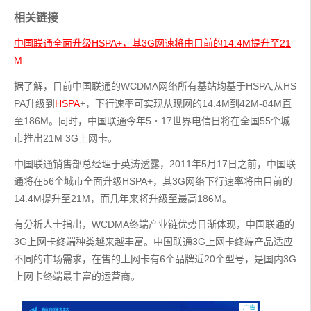
相关链接
中国联通全面升级HSPA+，其3G网速将由目前的14.4M提升至21
M
据了解，目前中国联通的WCDMA网络所有基站均基于HSPA,从HS
PA升级到
HSPA
+，下行速率可实现从现网的14.4M到42M-84M直
至186M。同时，中国联通今年5・17世界电信日将在全国55个城
市推出21M 3G上网卡。
中国联通销售部总经理于英涛透露，2011年5月17日之前，中国联
通将在56个城市全面升级HSPA+，其3G网络下行速率将由目前的
14.4M提升至21M，而几年来将升级至最高186M。
有分析人士指出，WCDMA终端产业链优势日渐体现，中国联通的
3G上网卡终端种类越来越丰富。中国联通3G上网卡终端产品适应
不同的市场需求，在售的上网卡有6个品牌近20个型号，是国内3G
上网卡终端最丰富的运营商。