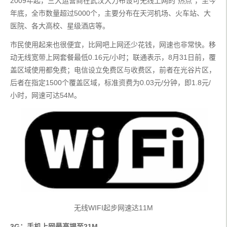
2009年起，三大运营商在武汉大力布设可无线上网的“热点”，至今
年底，全市数量超过5000个，主要分布在天河机场、火车站、大
医院、各大高校、星级酒店等。
市民使用起来也很便宜，比网吧上网还少花钱，网速也非常快。移
动无线宽带上网套餐最低0.16元/小时；联通表示，8月31日前，覆
盖区域使用都免费；电信设立免费区与收费区，前者在光谷片区，
后者在指定1500个覆盖区域，标准资费为0.03元/分钟，即1.8元/
小时，网速可达54M。
无线WIFI起步网速达11M
3G：手机上网最高提至21M