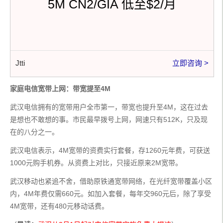
5M CN2/GIA 低至$2/月
Jtti
立即咨询 >
家庭电信宽带上网：带宽提至4M
武汉电信拥有的宽带用户全市第一，带宽也提升至4M，这在过去
是想也不敢想的事。市民最早拨号上网，网速只有512K，只及现
在的八分之一。
武汉电信表示，4M宽带的资费实行套餐，存1260元年费，可获送
1000元购手机券。从资费上对比，只接近原来2M宽带。
武汉移动也紧追不舍，借助原铁通宽带网络，在光纤宽带覆盖小区
内，4M年费仅需660元。如加入套餐，每年交960元后，除了享受
4M宽带，还有480元移动话费。