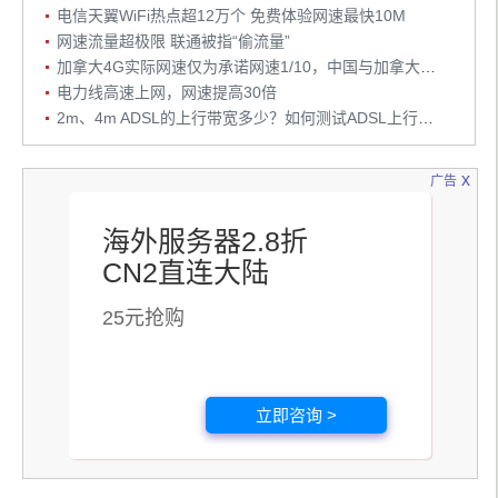
电信天翼WiFi热点超12万个 免费体验网速最快10M
网速流量超极限 联通被指“偷流量”
加拿大4G实际网速仅为承诺网速1/10，中国与加拿大网速比较
电力线高速上网，网速提高30倍
2m、4m ADSL的上行带宽多少？如何测试ADSL上行带宽
x
广告
海外服务器2.8折
CN2直连大陆
25元抢购
立即咨询 >